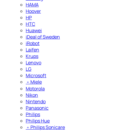
HAMA
Hoover
HP
HTC
Huawei
iDeal of Sweden
iRobot
Laifen
Krups
Lenovo
LG
Microsoft
﹢
Miele
Motorola
Nikon
Nintendo
Panasonic
Philips
Philips Hue
﹢
Philips Sonicare