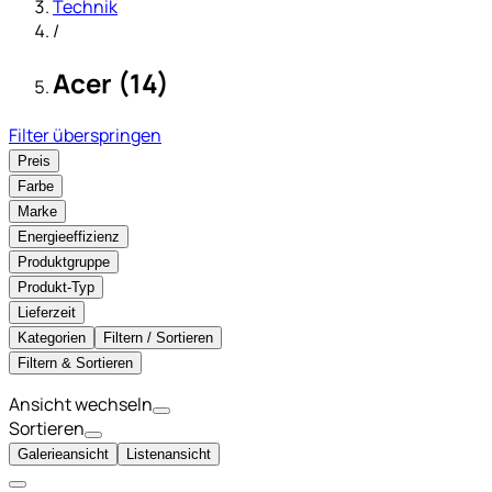
Technik
/
Acer (14)
Filter überspringen
Preis
Farbe
Marke
Energieeffizienz
Produktgruppe
Produkt-Typ
Lieferzeit
Kategorien
Filtern / Sortieren
Filtern & Sortieren
Ansicht wechseln
Sortieren
Galerieansicht
Listenansicht