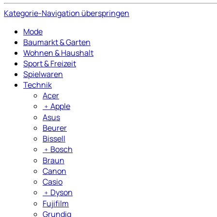
Kategorie-Navigation überspringen
Mode
Baumarkt & Garten
Wohnen & Haushalt
Sport & Freizeit
Spielwaren
Technik
Acer
﹢
Apple
Asus
Beurer
Bissell
﹢
Bosch
Braun
Canon
Casio
﹢
Dyson
Fujifilm
Grundig