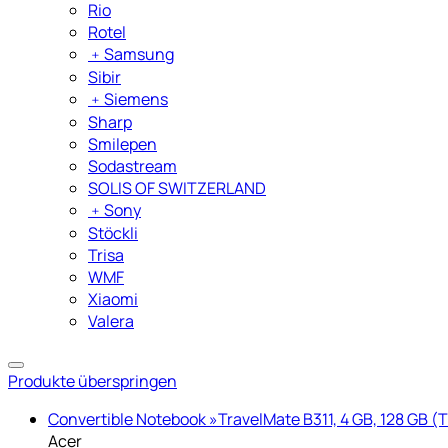
Rio
Rotel
﹢
Samsung
Sibir
﹢
Siemens
Sharp
Smilepen
Sodastream
SOLIS OF SWITZERLAND
﹢
Sony
Stöckli
Trisa
WMF
Xiaomi
Valera
Produkte überspringen
Convertible Notebook »TravelMate B311, 4 GB, 128 GB 
Acer