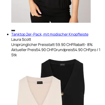
Tanktop 2er-Pack, mit modischer Knopfleiste
Laura Scott
Ursprünglicher Preis
statt 59.90 CHF
Rabatt
- 8%
Aktueller Preis
54.90 CHF
Grundpreis
54.90 CHF
pro
/
1
Stk