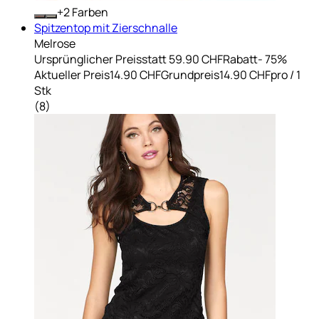
+
Farben
Spitzentop mit Zierschnalle
Melrose
Ursprünglicher Preis
statt 59.90 CHF
Rabatt
- 75%
Aktueller Preis
14.90 CHF
Grundpreis
14.90 CHF
pro
/
1
Stk
(
8
)