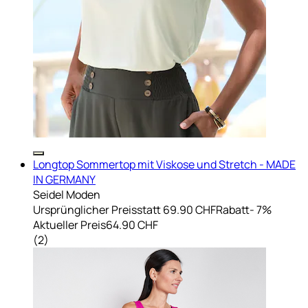
Longtop Sommertop mit Viskose und Stretch - MADE
IN GERMANY
Seidel Moden
Ursprünglicher Preis
statt 69.90 CHF
Rabatt
- 7%
Aktueller Preis
64.90 CHF
(
2
)