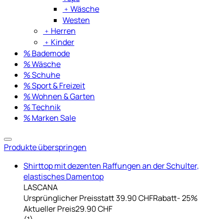
﹢
Wäsche
Westen
﹢
Herren
﹢
Kinder
% Bademode
% Wäsche
% Schuhe
% Sport & Freizeit
% Wohnen & Garten
% Technik
% Marken Sale
Produkte überspringen
Shirttop mit dezenten Raffungen an der Schulter,
elastisches Damentop
LASCANA
Ursprünglicher Preis
statt 39.90 CHF
Rabatt
- 25%
Aktueller Preis
29.90 CHF