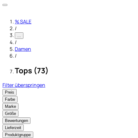
% SALE
/
...
/
Damen
/
Tops (73)
Filter überspringen
Preis
Farbe
Marke
Größe
Bewertungen
Lieferzeit
Produktgruppe