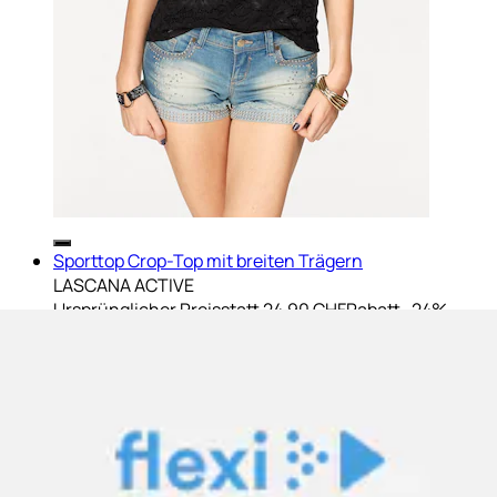
Sporttop Crop-Top mit breiten Trägern
LASCANA ACTIVE
Ursprünglicher Preis
statt 24.90 CHF
Rabatt
- 24%
Aktueller Preis
18.90 CHF
(
2
)