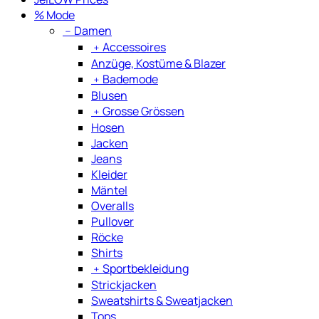
% Mode
﹣
Damen
﹢
Accessoires
Anzüge, Kostüme & Blazer
﹢
Bademode
Blusen
﹢
Grosse Grössen
Hosen
Jacken
Jeans
Kleider
Mäntel
Overalls
Pullover
Röcke
Shirts
﹢
Sportbekleidung
Strickjacken
Sweatshirts & Sweatjacken
Tops