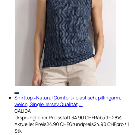
Shirttop »Natural Comfort« elastisch, pillingarm,
weich, Single Jersey Qualität,...
CALIDA
Ursprünglicher Preis
statt 34.90 CHF
Rabatt
- 28%
Aktueller Preis
24.90 CHF
Grundpreis
24.90 CHF
pro
/
1
Stk