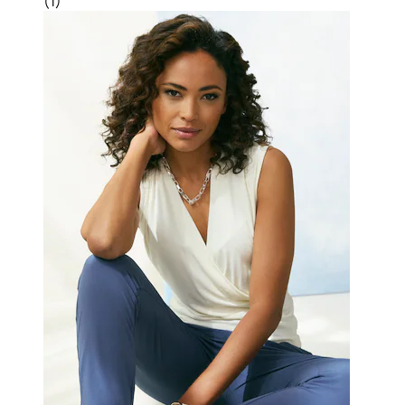
(
1
)