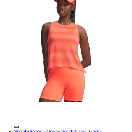
Spaghettitop »Alexa« Verstellbare Träger