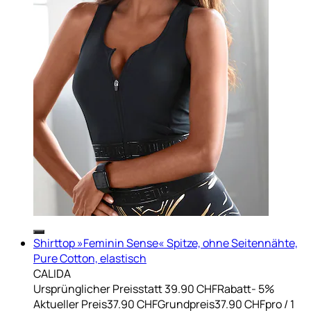
Shirttop »Feminin Sense« Spitze, ohne Seitennähte,
Pure Cotton, elastisch
CALIDA
Ursprünglicher Preis
statt 39.90 CHF
Rabatt
- 5%
Aktueller Preis
37.90 CHF
Grundpreis
37.90 CHF
pro
/
1