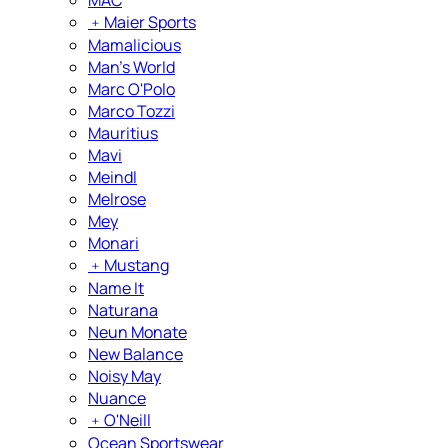
﹢
Maier Sports
Mamalicious
Man's World
Marc O'Polo
Marco Tozzi
Mauritius
Mavi
Meindl
Melrose
Mey
Monari
﹢
Mustang
Name It
Naturana
Neun Monate
New Balance
Noisy May
Nuance
﹢
O'Neill
Ocean Sportswear