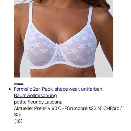
Formslip 2er-Pack, shape wear, unifarben,
Baumwollmischung
petite fleur by Lascana
Aktueller Preis
44.90 CHF
Grundpreis
22.45 CHF
pro
/
1
Stk
(
16
)