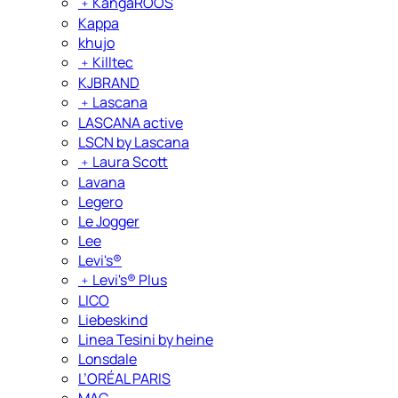
﹢
KangaROOS
Kappa
khujo
﹢
Killtec
KJBRAND
﹢
Lascana
LASCANA active
LSCN by Lascana
﹢
Laura Scott
Lavana
Legero
Le Jogger
Lee
Levi's®
﹢
Levi's® Plus
LICO
Liebeskind
Linea Tesini by heine
Lonsdale
L’ORÉAL PARIS
MAC