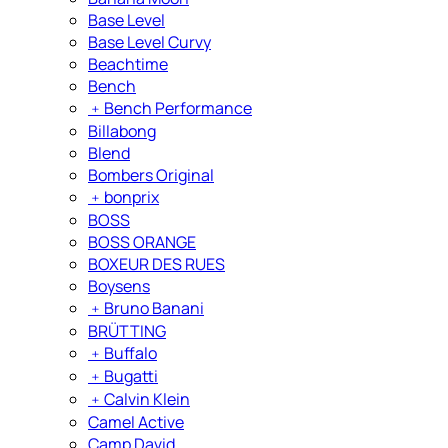
Base Level
Base Level Curvy
Beachtime
Bench
﹢
Bench Performance
Billabong
Blend
Bombers Original
﹢
bonprix
BOSS
BOSS ORANGE
BOXEUR DES RUES
Boysens
﹢
Bruno Banani
BRÜTTING
﹢
Buffalo
﹢
Bugatti
﹢
Calvin Klein
Camel Active
Camp David