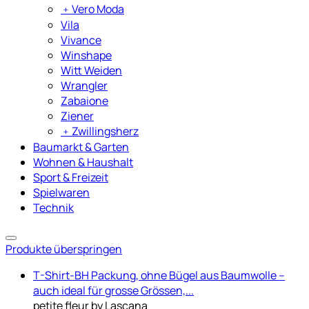
﹢
Vero Moda
Vila
Vivance
Winshape
Witt Weiden
Wrangler
Zabaione
Ziener
﹢
Zwillingsherz
Baumarkt & Garten
Wohnen & Haushalt
Sport & Freizeit
Spielwaren
Technik
Produkte überspringen
T-Shirt-BH Packung, ohne Bügel aus Baumwolle –
auch ideal für grosse Grössen,...
petite fleur by Lascana