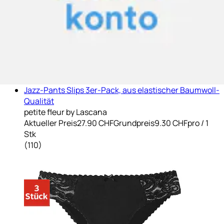
+
Farben
Jazz-Pants Slips 3er-Pack, aus elastischer Baumwoll-
Qualität
petite fleur by Lascana
Aktueller Preis
27.90 CHF
Grundpreis
9.30 CHF
pro
/
1
Stk
(
110
)