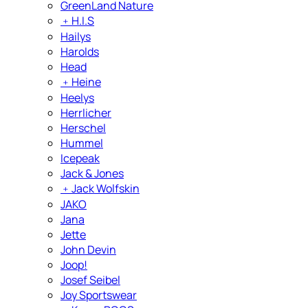
GreenLand Nature
﹢
H.I.S
Hailys
Harolds
Head
﹢
Heine
Heelys
Herrlicher
Herschel
Hummel
Icepeak
Jack & Jones
﹢
Jack Wolfskin
JAKO
Jana
Jette
John Devin
Joop!
Josef Seibel
Joy Sportswear