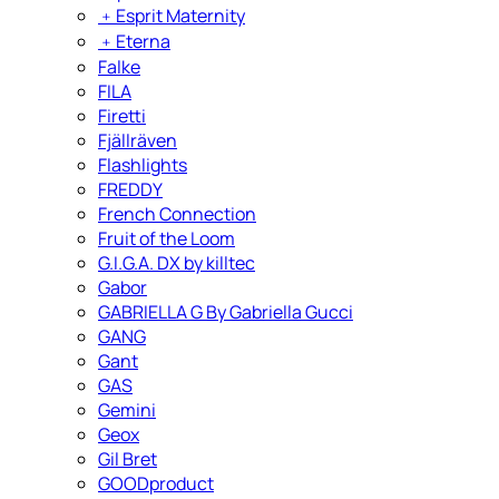
﹢
Esprit Maternity
﹢
Eterna
Falke
FILA
Firetti
Fjällräven
Flashlights
FREDDY
French Connection
Fruit of the Loom
G.I.G.A. DX by killtec
Gabor
GABRIELLA G By Gabriella Gucci
GANG
Gant
GAS
Gemini
Geox
Gil Bret
GOODproduct