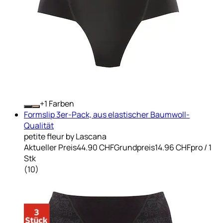
+
Farben
Formslip 3er-Pack, aus elastischer Baumwoll-
Qualität
petite fleur by Lascana
Aktueller Preis
44.90 CHF
Grundpreis
14.96 CHF
pro
/
1
Stk
(
10
)