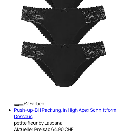
+
Farben
Push-up-BH Packung, in High Apex Schnittform,
Dessous
petite fleur by Lascana
Aktueller Preis
ab
64.90 CHF