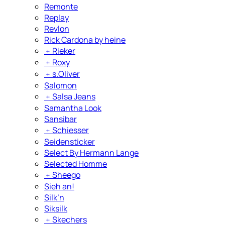
Remonte
Replay
Revlon
Rick Cardona by heine
﹢
Rieker
﹢
Roxy
﹢
s.Oliver
Salomon
﹢
Salsa Jeans
Samantha Look
Sansibar
﹢
Schiesser
Seidensticker
Select By Hermann Lange
Selected Homme
﹢
Sheego
Sieh an!
Silk’n
Siksilk
﹢
Skechers