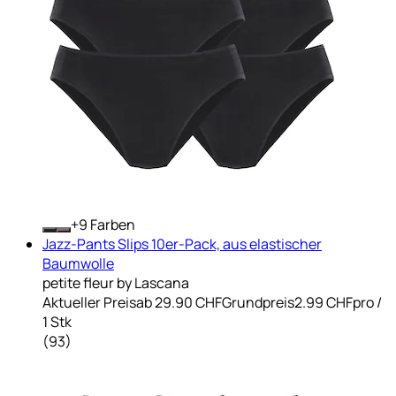
+
Farben
Jazz-Pants Slips 10er-Pack, aus elastischer
Baumwolle
petite fleur by Lascana
Aktueller Preis
ab
29.90 CHF
Grundpreis
2.99 CHF
pro
/
1 Stk
(
93
)