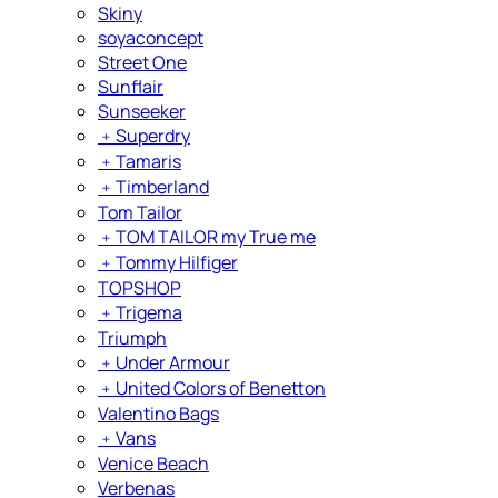
Skiny
soyaconcept
Street One
Sunflair
Sunseeker
﹢
Superdry
﹢
Tamaris
﹢
Timberland
Tom Tailor
﹢
TOM TAILOR my True me
﹢
Tommy Hilfiger
TOPSHOP
﹢
Trigema
Triumph
﹢
Under Armour
﹢
United Colors of Benetton
Valentino Bags
﹢
Vans
Venice Beach
Verbenas