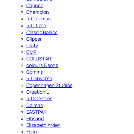
Caprice
Champion
﹢
Chiemsee
﹢
Citizen
Classic Basics
Clipper
Cluty
CMP
COLLISTAR
colours & sons
Comma
﹢
Converse
Copenhagen Studios
Creation L
﹢
DC Shoes
Delmao
EASTPAK
Elbsand
Elizabeth Arden
Esprit