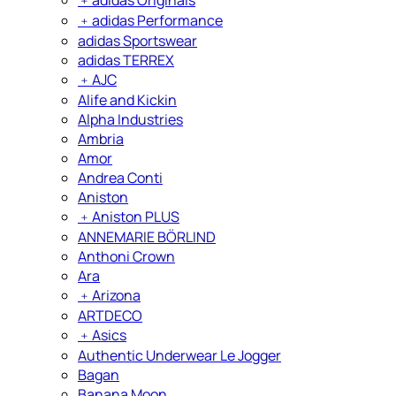
﹢
adidas Performance
adidas Sportswear
adidas TERREX
﹢
AJC
Alife and Kickin
Alpha Industries
Ambria
Amor
Andrea Conti
Aniston
﹢
Aniston PLUS
ANNEMARIE BÖRLIND
Anthoni Crown
Ara
﹢
Arizona
ARTDECO
﹢
Asics
Authentic Underwear Le Jogger
Bagan
Banana Moon