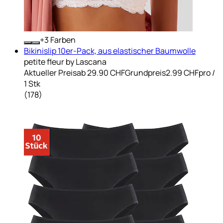
+
Farben
Bikinislip 10er-Pack, aus elastischer Baumwolle
petite fleur by Lascana
Aktueller Preis
ab
29.90 CHF
Grundpreis
2.99 CHF
pro
/
1 Stk
(
178
)