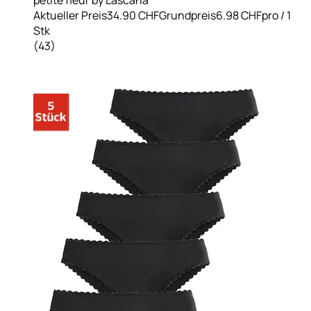
Aktueller Preis
34.90 CHF
Grundpreis
6.98 CHF
pro
/
1
Stk
(
43
)