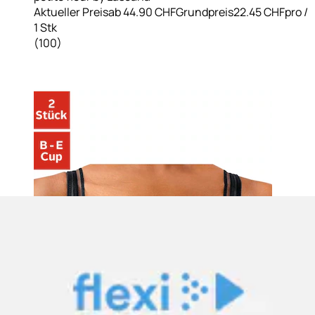
Aktueller Preis
ab
44.90 CHF
Grundpreis
22.45 CHF
pro
/
1 Stk
(
100
)