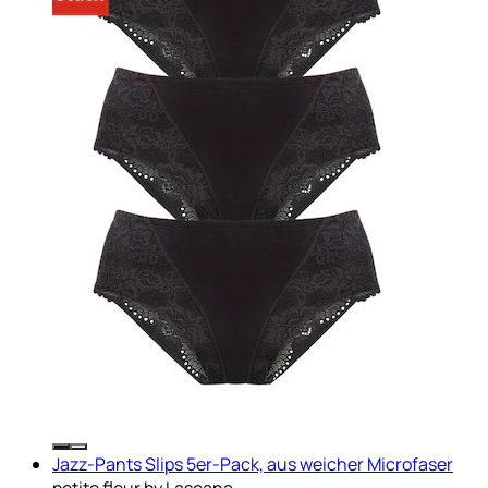
Jazz-Pants Slips 5er-Pack, aus weicher Microfaser
petite fleur by Lascana