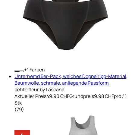
+
Farben
Unterhemd 5er-Pack, weiches Doppelripp-Material,
Baumwolle, schmale, anliegende Passform
petite fleur by Lascana
Aktueller Preis
49.90 CHF
Grundpreis
9.98 CHF
pro
/
1
Stk
(
79
)