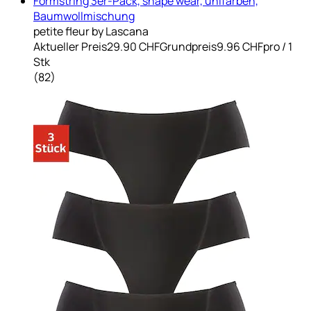
Formstring 3er-Pack, shape wear, unifarben,
Baumwollmischung
petite fleur by Lascana
Aktueller Preis
29.90 CHF
Grundpreis
9.96 CHF
pro
/
1
Stk
(
82
)