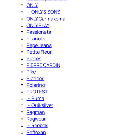
ONLY
﹢
ONLY & SONS
ONLY Carmakoma
ONLY PLAY
Passionata
Peanuts
Pepe Jeans
Petite Fleur
Pieces
PIERRE CARDIN
Pike
Pioneer
Polarino
PROTEST
﹢
Puma
﹢
Quiksilver
Ragman
Ragwear
﹢
Reebok
Reflexan