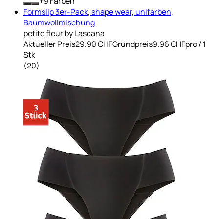
+
Farben
Formslip 3er-Pack, shape wear, unifarben,
Baumwollmischung
petite fleur by Lascana
Aktueller Preis
29.90 CHF
Grundpreis
9.96 CHF
pro
/
1
Stk
(
20
)