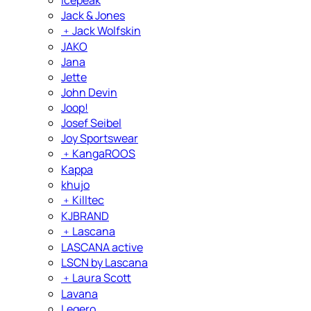
Jack & Jones
﹢
Jack Wolfskin
JAKO
Jana
Jette
John Devin
Joop!
Josef Seibel
Joy Sportswear
﹢
KangaROOS
Kappa
khujo
﹢
Killtec
KJBRAND
﹢
Lascana
LASCANA active
LSCN by Lascana
﹢
Laura Scott
Lavana
Legero