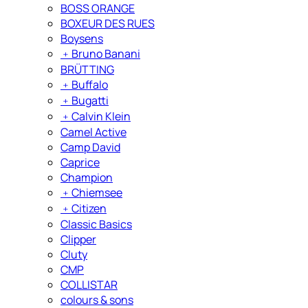
BOSS ORANGE
BOXEUR DES RUES
Boysens
﹢
Bruno Banani
BRÜTTING
﹢
Buffalo
﹢
Bugatti
﹢
Calvin Klein
Camel Active
Camp David
Caprice
Champion
﹢
Chiemsee
﹢
Citizen
Classic Basics
Clipper
Cluty
CMP
COLLISTAR
colours & sons