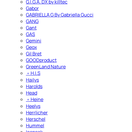
G.I.G.A. DX by killtec
Gabor
GABRIELLA G By Gabriella Gucci
GANG
Gant
GAS
Gemini
Geox
Gil Bret
GOODproduct
GreenLand Nature
﹢
H.I.S
Hailys
Harolds
Head
﹢
Heine
Heelys
Herrlicher
Herschel
Hummel
Icepeak