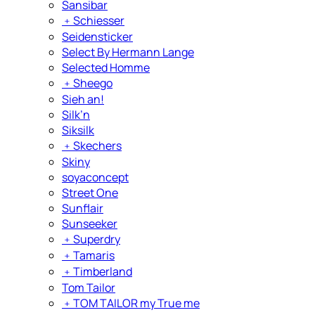
Sansibar
﹢
Schiesser
Seidensticker
Select By Hermann Lange
Selected Homme
﹢
Sheego
Sieh an!
Silk’n
Siksilk
﹢
Skechers
Skiny
soyaconcept
Street One
Sunflair
Sunseeker
﹢
Superdry
﹢
Tamaris
﹢
Timberland
Tom Tailor
﹢
TOM TAILOR my True me