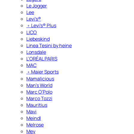
Le Jogger
Lee
Levi's®
﹢
Levi's® Plus
LICO
Liebeskind
Linea Tesini by heine
Lonsdale
L’ORÉAL PARIS
MAC
﹢
Maier Sports
Mamalicious
Man's World
Marc O'Polo
Marco Tozzi
Mauritius
Mavi
Meindl
Melrose
Mey