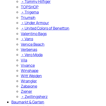
﹢
Tommy Hilfiger
TOPSHOP
﹢
Trigema
Triumph
﹢
Under Armour
﹢
United Colors of Benetton
Valentino Bags
﹢
Vans
Venice Beach
Verbenas
﹢
Vero Moda
Vila
Vivance
Winshape
Witt Weiden
Wrangler
Zabaione
Ziener
﹢
Zwillingsherz
Baumarkt & Garten