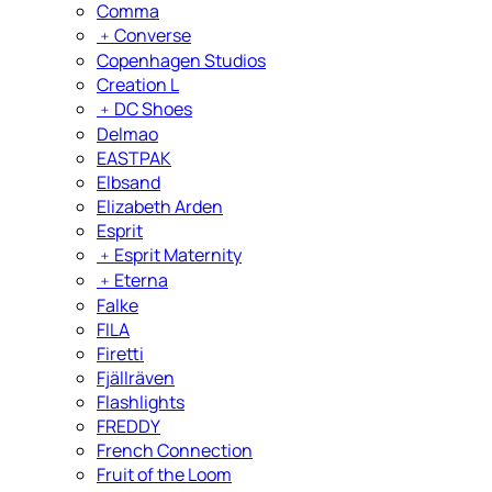
Comma
﹢
Converse
Copenhagen Studios
Creation L
﹢
DC Shoes
Delmao
EASTPAK
Elbsand
Elizabeth Arden
Esprit
﹢
Esprit Maternity
﹢
Eterna
Falke
FILA
Firetti
Fjällräven
Flashlights
FREDDY
French Connection
Fruit of the Loom