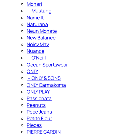
Monari
﹢
Mustang
Name It
Naturana
Neun Monate
New Balance
Noisy May
Nuance
﹢
O'Neill
Ocean Sportswear
ONLY
﹢
ONLY & SONS
ONLY Carmakoma
ONLY PLAY
Passionata
Peanuts
Pepe Jeans
Petite Fleur
Pieces
PIERRE CARDIN