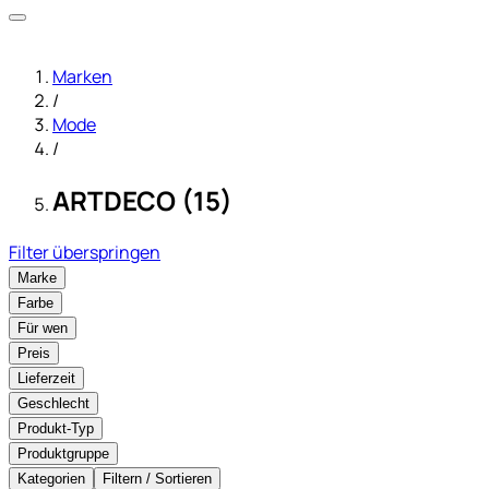
Marken
/
Mode
/
ARTDECO (15)
Filter überspringen
Marke
Farbe
Für wen
Preis
Lieferzeit
Geschlecht
Produkt-Typ
Produktgruppe
Kategorien
Filtern / Sortieren