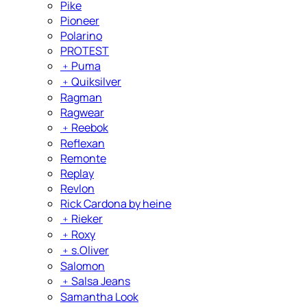
Pike
Pioneer
Polarino
PROTEST
﹢
Puma
﹢
Quiksilver
Ragman
Ragwear
﹢
Reebok
Reflexan
Remonte
Replay
Revlon
Rick Cardona by heine
﹢
Rieker
﹢
Roxy
﹢
s.Oliver
Salomon
﹢
Salsa Jeans
Samantha Look