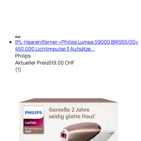
IPL-Haarentferner »Philips Lumea S9000 BRI955/00«
450.000 Lichtimpulse 3 Aufsätze...
Philips
Aktueller Preis
519.00 CHF
(
1
)