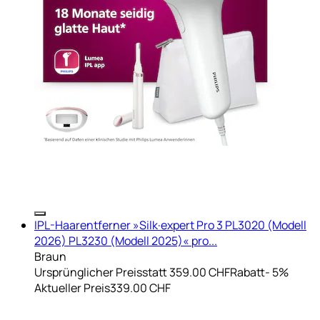
IPL-Haarentferner »Silk·expert Pro 3 PL3020 (Modell
2026) PL3230 (Modell 2025)« pro...
Braun
Ursprünglicher Preis
statt 359.00 CHF
Rabatt
- 5%
Aktueller Preis
339.00 CHF