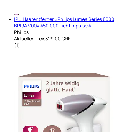
IPL-Haarentferner »Philips Lumea Series 8000
BRI947/00« 450.000 Lichtimpulse 4...
Philips
Aktueller Preis
329.00 CHF
(
1
)