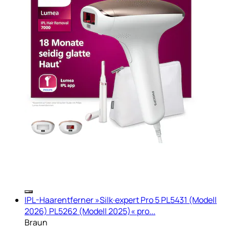
IPL-Haarentferner »Silk·expert Pro 5 PL5431 (Modell
2026) PL5262 (Modell 2025)« pro...
Braun