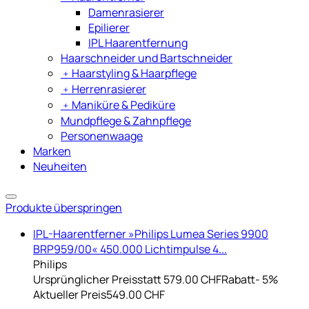
Damenrasierer
Epilierer
IPL Haarentfernung
Haarschneider und Bartschneider
﹢
Haarstyling & Haarpflege
﹢
Herrenrasierer
﹢
Maniküre & Pediküre
Mundpflege & Zahnpflege
Personenwaage
Marken
Neuheiten
Produkte überspringen
IPL-Haarentferner »Philips Lumea Series 9900
BRP959/00« 450.000 Lichtimpulse 4...
Philips
Ursprünglicher Preis
statt 579.00 CHF
Rabatt
- 5%
Aktueller Preis
549.00 CHF