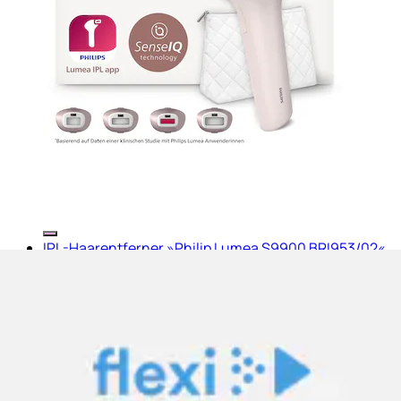
IPL-Haarentferner »Philip Lumea S9900 BRI953/02«
450.000 Lichtimpulse kabellos, 2...
Philips
Aktueller Preis
549.00 CHF