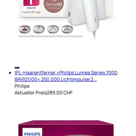
IPL-Haarentferner »Philips Lumea Series 7000
BRI921/00« 250.000 Lichtimpulse 2...
Philips
Aktueller Preis
289.00 CHF