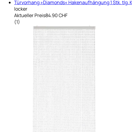
Türvorhang »Diamonds« Hakenaufhängung 1 Stk. tlg. Ku
locker
Aktueller Preis
84.90 CHF
(
1
)