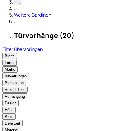
...
/
Weitere Gardinen
/
Türvorhänge (20)
Filter überspringen
Breite
Farbe
Marke
Bewertungen
Preisaktion
Anzahl Teile
Aufhängung
Design
Höhe
Preis
Lieferzeit
Material