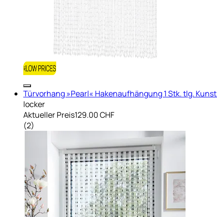
Türvorhang »Pearl« Hakenaufhängung 1 Stk. tlg. Kunsts
locker
Aktueller Preis
129.00 CHF
(
2
)