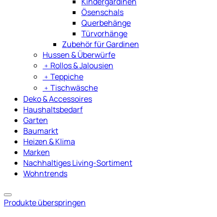
Kindergardinen
Ösenschals
Querbehänge
Türvorhänge
Zubehör für Gardinen
Hussen & Überwürfe
﹢
Rollos & Jalousien
﹢
Teppiche
﹢
Tischwäsche
Deko & Accessoires
Haushaltsbedarf
Garten
Baumarkt
Heizen & Klima
Marken
Nachhaltiges Living-Sortiment
Wohntrends
Produkte überspringen