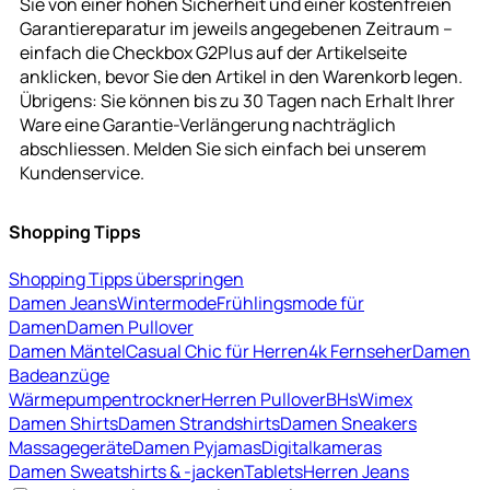
Sie von einer hohen Sicherheit und einer kostenfreien
Garantiereparatur im jeweils angegebenen Zeitraum –
einfach die Checkbox G2Plus auf der Artikelseite
anklicken, bevor Sie den Artikel in den Warenkorb legen.
Übrigens: Sie können bis zu 30 Tagen nach Erhalt Ihrer
Ware eine Garantie-Verlängerung nachträglich
abschliessen. Melden Sie sich einfach bei unserem
Kundenservice.
Shopping Tipps
Shopping Tipps überspringen
Damen Jeans
Wintermode
Frühlingsmode für
Damen
Damen Pullover
Damen Mäntel
Casual Chic für Herren
4k Fernseher
Damen
Badeanzüge
Wärmepumpentrockner
Herren Pullover
BHs
Wimex
Damen Shirts
Damen Strandshirts
Damen Sneakers
Massagegeräte
Damen Pyjamas
Digitalkameras
Damen Sweatshirts & -jacken
Tablets
Herren Jeans