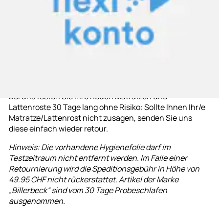
Wenn Sie ein bestimmtes Ersatzteil zu von uns
gelieferten Artikeln benötigen, rufen Sie uns einfach an.
Gerne senden wir Ihnen das benötigte Ersatzteil
versandkostenfrei zu. Bei Eigenverschulden oder
Nachkauf werden die anfallenden Kosten
weiterverrechnet.
30 Tage Probeschlafen
Bei uns testen Sie Ihre neuen Matratzen und
Lattenroste 30 Tage lang
ohne Risiko: Sollte Ihnen Ihr/e
Matratze/Lattenrost nicht zusagen, senden Sie uns
diese einfach wieder retour.
Hinweis: Die vorhandene Hygienefolie darf im
Testzeitraum nicht entfernt werden. Im Falle einer
Retournierung wird die Speditionsgebühr in Höhe von
49.95 CHF nicht rückerstattet. Artikel der Marke
„Billerbeck“ sind vom 30 Tage Probeschlafen
ausgenommen.