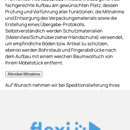
fachgerechte Aufbau am gewünschten Platz, dessen
Prüfung und Vorführung aller Funktionen, die Mitnahme
und Entsorgung des Verpackungsmaterials sowie die
Erstellung eines Übergabe-Protokolls.
Selbstverständlich werden Schutzmaterialien
(Malervlies/Schuhüberzieher/Handschuhe) verwendet,
um empfindliche Böden bzw. Artikel zu schützen,
ebenso werden Bohrstaub und Fingerabdrücke nach
dem Aufbau mit einem weichen Baumwolltuch von
Ihrem Möbelstück entfernt.
Altmöbel-Mitnahme
Auf Wunsch nehmen wir bei Speditionslieferung Ihres
neuen Möbelstückes das alte, gleichartige sofort mit.
Das Möbelstück muss dafür zerlegt und abholbereit sein.
Die Altmöbel-Mitnahme um 199.95 CHF beinhaltet den
Abtransport und die umweltgerechte Entsorgung.
Möbelersatzteil-Service