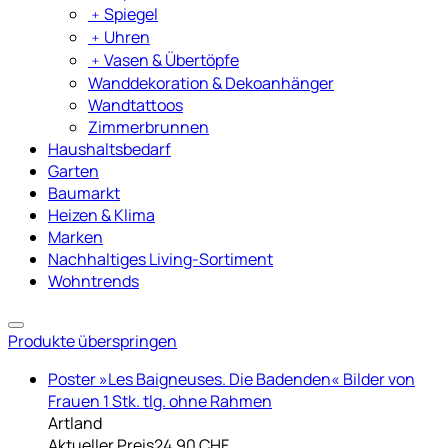
﹢
Spiegel
﹢
Uhren
﹢
Vasen & Übertöpfe
Wanddekoration & Dekoanhänger
Wandtattoos
Zimmerbrunnen
Haushaltsbedarf
Garten
Baumarkt
Heizen & Klima
Marken
Nachhaltiges Living-Sortiment
Wohntrends
Produkte überspringen
Poster »Les Baigneuses. Die Badenden« Bilder von
Frauen 1 Stk. tlg. ohne Rahmen
Artland
Aktueller Preis
24.90 CHF