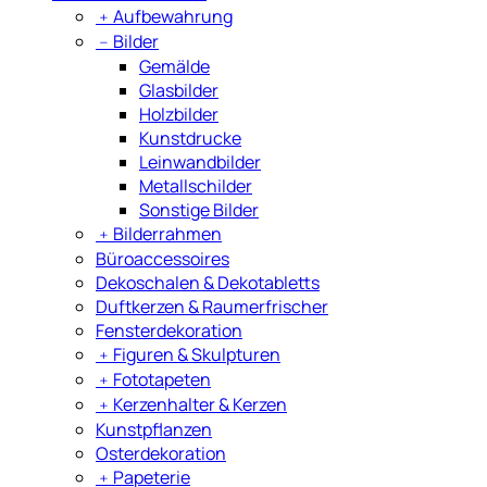
﹢
Aufbewahrung
﹣
Bilder
Gemälde
Glasbilder
Holzbilder
Kunstdrucke
Leinwandbilder
Metallschilder
Sonstige Bilder
﹢
Bilderrahmen
Büroaccessoires
Dekoschalen & Dekotabletts
Duftkerzen & Raumerfrischer
Fensterdekoration
﹢
Figuren & Skulpturen
﹢
Fototapeten
﹢
Kerzenhalter & Kerzen
Kunstpflanzen
Osterdekoration
﹢
Papeterie