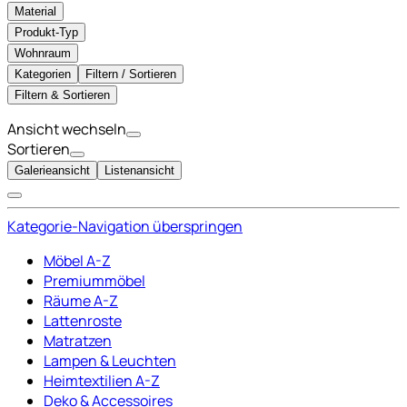
Material
Produkt-Typ
Wohnraum
Kategorien
Filtern / Sortieren
Filtern & Sortieren
Ansicht wechseln
Sortieren
Galerieansicht
Listenansicht
Kategorie-Navigation überspringen
Möbel A-Z
Premiummöbel
Räume A-Z
Lattenroste
Matratzen
Lampen & Leuchten
Heimtextilien A-Z
Deko & Accessoires