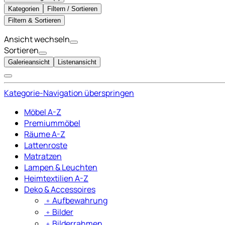
Kategorien
Filtern / Sortieren
Filtern & Sortieren
Ansicht wechseln
Sortieren
Galerieansicht
Listenansicht
Kategorie-Navigation überspringen
Möbel A-Z
Premiummöbel
Räume A-Z
Lattenroste
Matratzen
Lampen & Leuchten
Heimtextilien A-Z
Deko & Accessoires
﹢
Aufbewahrung
﹢
Bilder
﹢
Bilderrahmen