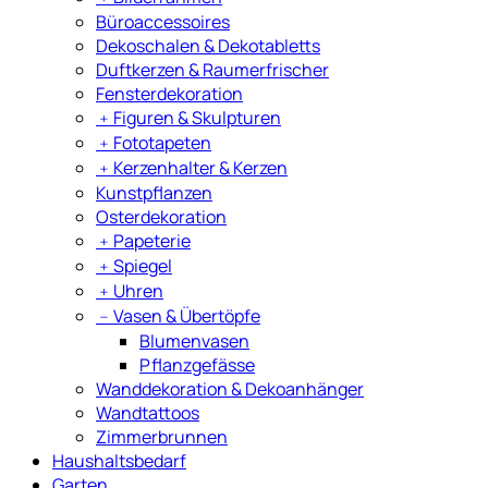
Büroaccessoires
Dekoschalen & Dekotabletts
Duftkerzen & Raumerfrischer
Fensterdekoration
﹢
Figuren & Skulpturen
﹢
Fototapeten
﹢
Kerzenhalter & Kerzen
Kunstpflanzen
Osterdekoration
﹢
Papeterie
﹢
Spiegel
﹢
Uhren
﹣
Vasen & Übertöpfe
Blumenvasen
Pflanzgefässe
Wanddekoration & Dekoanhänger
Wandtattoos
Zimmerbrunnen
Haushaltsbedarf
Garten