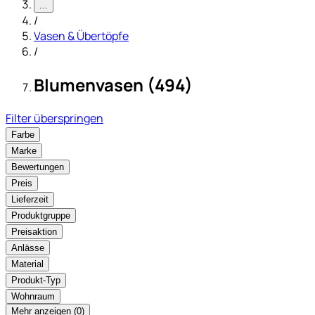
...
/
Vasen & Übertöpfe
/
Blumenvasen (494)
Filter überspringen
Farbe
Marke
Bewertungen
Preis
Lieferzeit
Produktgruppe
Preisaktion
Anlässe
Material
Produkt-Typ
Wohnraum
Mehr anzeigen (
)