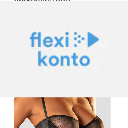
petite fleur gold by Lascana
Aktueller Preis
34.90 CHF
(
4
)