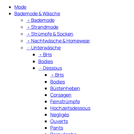
Mode
Bademode & Wäsche
﹢
Bademode
﹢
Strandmode
﹢
Strümpfe & Socken
﹢
Nachtwäsche & Homewear
﹣
Unterwäsche
﹢
BHs
Bodies
﹣
Dessous
﹢
BHs
Bodies
Büstenheben
Corsagen
Feinstrümpfe
Hochzeitsdessous
Negligés
Ouverts
Pants