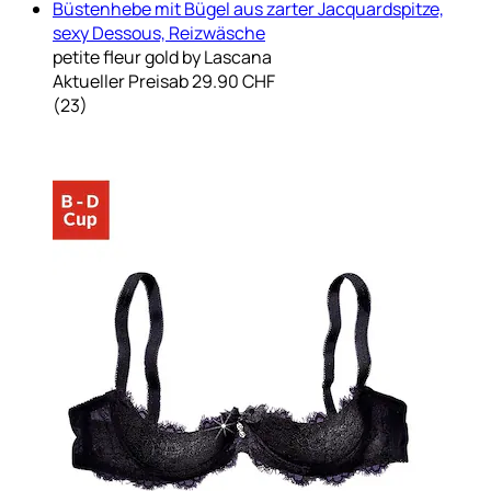
Büstenhebe mit Bügel aus zarter Jacquardspitze,
sexy Dessous, Reizwäsche
petite fleur gold by Lascana
Aktueller Preis
ab
29.90 CHF
(
23
)