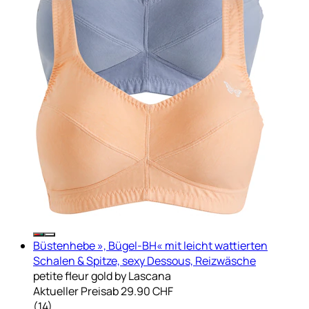
Büstenhebe », Bügel-BH« mit leicht wattierten
Schalen & Spitze, sexy Dessous, Reizwäsche
petite fleur gold by Lascana
Aktueller Preis
ab
29.90 CHF
(
14
)