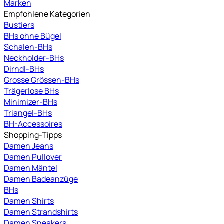
Marken
Empfohlene Kategorien
Bustiers
BHs ohne Bügel
Schalen-BHs
Neckholder-BHs
Dirndl-BHs
Grosse Grössen-BHs
Trägerlose BHs
Minimizer-BHs
Triangel-BHs
BH-Accessoires
Shopping-Tipps
Damen Jeans
Damen Pullover
Damen Mäntel
Damen Badeanzüge
BHs
Damen Shirts
Damen Strandshirts
Damen Sneakers