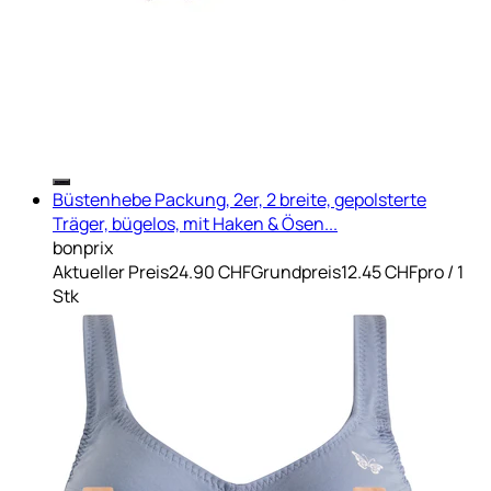
Büstenhebe Packung, 2er, 2 breite, gepolsterte
Träger, bügelos, mit Haken & Ösen...
bonprix
Aktueller Preis
24.90 CHF
Grundpreis
12.45 CHF
pro
/
1
Stk