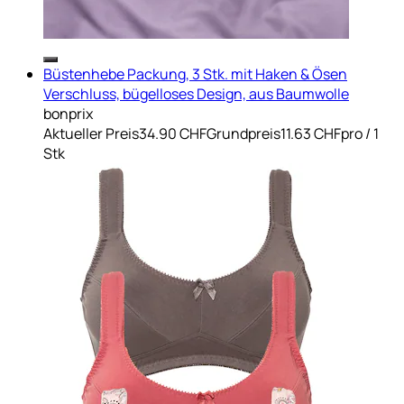
Büstenhebe Packung, 3 Stk. mit Haken & Ösen
Verschluss, bügelloses Design, aus Baumwolle
bonprix
Aktueller Preis
34.90 CHF
Grundpreis
11.63 CHF
pro
/
1
Stk