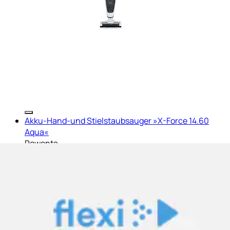
Akku-Hand-und Stielstaubsauger »X-Force 14.60
Aqua«
Rowenta
Aktueller Preis
512.00 CHF