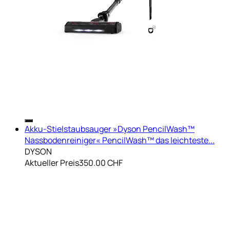
Akku-Stielstaubsauger »Dyson PencilWash™
Nassbodenreiniger« PencilWash™ das leichteste...
DYSON
Aktueller Preis
350.00 CHF