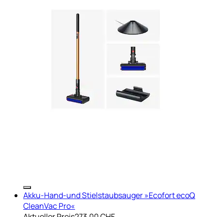
Akku-Hand-und Stielstaubsauger »Ecofort ecoQ
CleanVac Pro«
Aktueller Preis
273.00 CHF