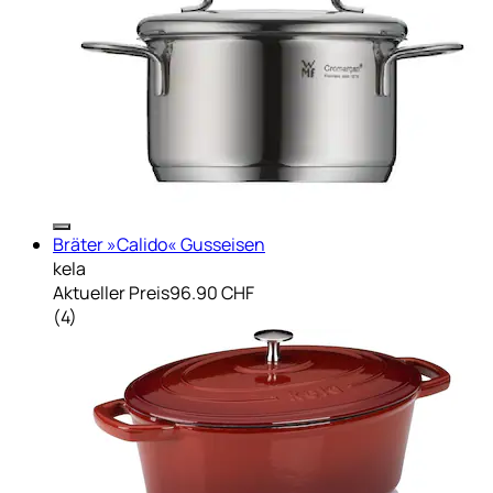
Bräter »Calido« Gusseisen
kela
Aktueller Preis
96.90 CHF
(
4
)