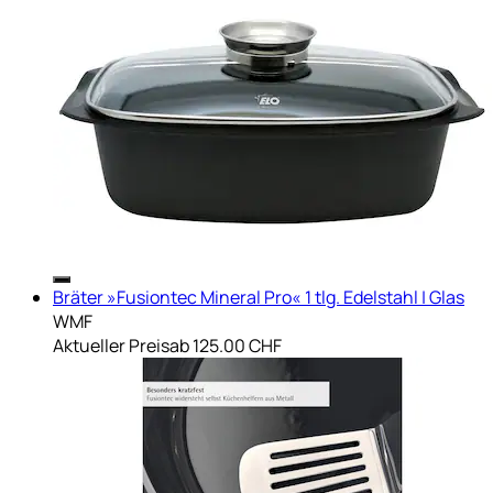
Bräter »Fusiontec Mineral Pro« 1 tlg. Edelstahl | Glas
WMF
Aktueller Preis
ab
125.00 CHF