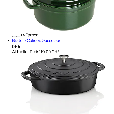
+
Farben
Bräter »Calido« Gusseisen
kela
Aktueller Preis
119.00 CHF