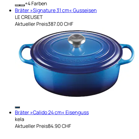
+
Farben
Bräter »Signature 31 cm« Gusseisen
LE CREUSET
Aktueller Preis
387.00 CHF
Bräter »Calido 24 cm« Eisenguss
kela
Aktueller Preis
84.90 CHF