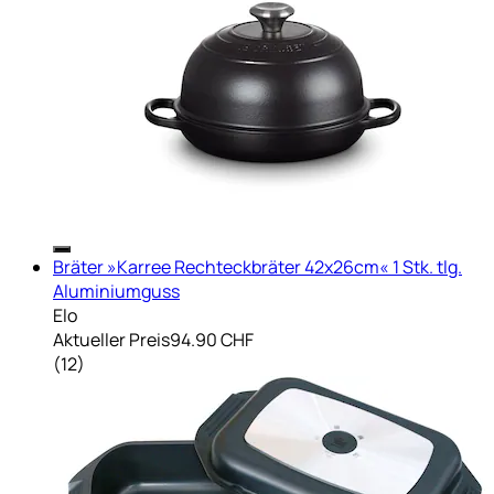
Bräter »Karree Rechteckbräter 42x26cm« 1 Stk. tlg.
Aluminiumguss
Elo
Aktueller Preis
94.90 CHF
(
12
)