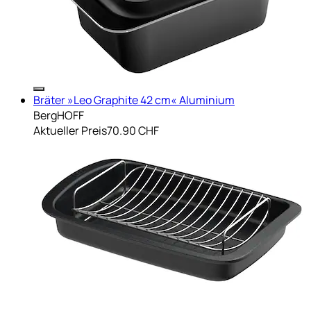
Bräter »Leo Graphite 42 cm« Aluminium
BergHOFF
Aktueller Preis
70.90 CHF