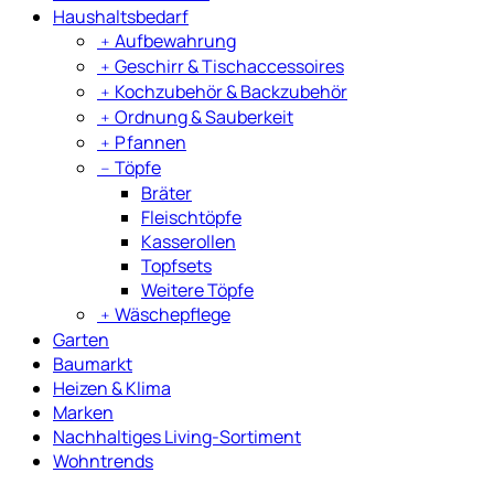
Haushaltsbedarf
﹢
Aufbewahrung
﹢
Geschirr & Tischaccessoires
﹢
Kochzubehör & Backzubehör
﹢
Ordnung & Sauberkeit
﹢
Pfannen
﹣
Töpfe
Bräter
Fleischtöpfe
Kasserollen
Topfsets
Weitere Töpfe
﹢
Wäschepflege
Garten
Baumarkt
Heizen & Klima
Marken
Nachhaltiges Living-Sortiment
Wohntrends