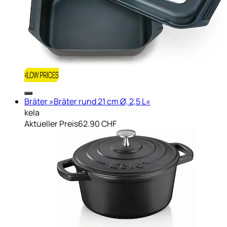
Bräter »Bräter rund 21 cm Ø, 2,5 L«
kela
Aktueller Preis
62.90 CHF