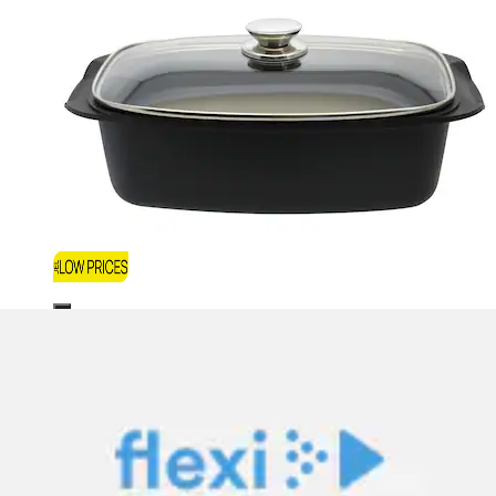
Bräter »alpina mit Deckel 24 cm« Gusseisen
Aktueller Preis
33.90 CHF