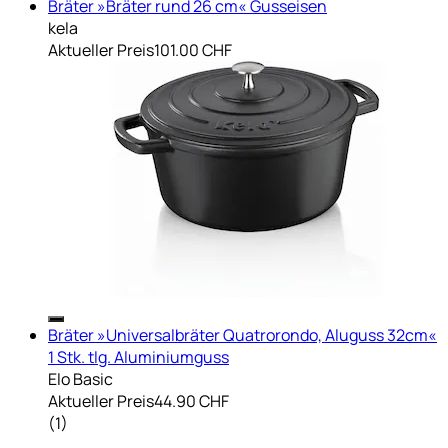
Bräter »Bräter rund 26 cm« Gusseisen
kela
Aktueller Preis
101.00 CHF
Bräter »Universalbräter Quatrorondo, Aluguss 32cm«
1 Stk. tlg. Aluminiumguss
Elo Basic
Aktueller Preis
44.90 CHF
(
1
)