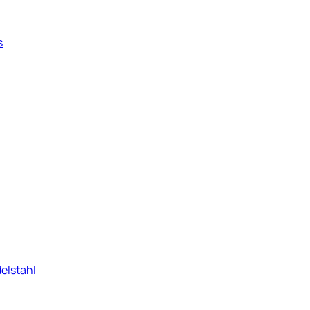
s
elstahl