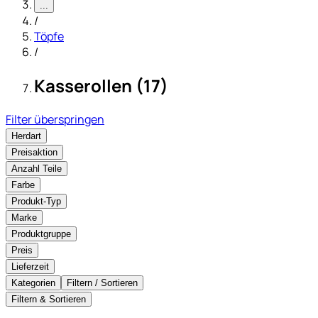
...
/
Töpfe
/
Kasserollen (17)
Filter überspringen
Herdart
Preisaktion
Anzahl Teile
Farbe
Produkt-Typ
Marke
Produktgruppe
Preis
Lieferzeit
Kategorien
Filtern / Sortieren
Filtern & Sortieren