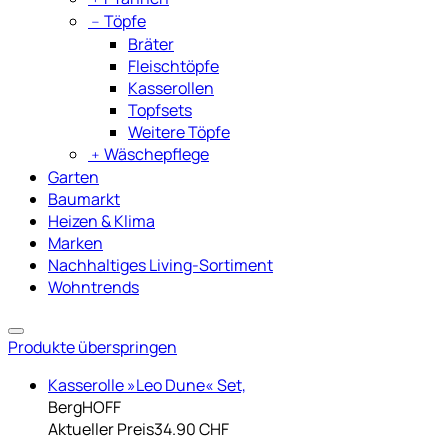
﹣
Töpfe
Bräter
Fleischtöpfe
Kasserollen
Topfsets
Weitere Töpfe
﹢
Wäschepflege
Garten
Baumarkt
Heizen & Klima
Marken
Nachhaltiges Living-Sortiment
Wohntrends
Produkte überspringen
Kasserolle »Leo Dune« Set,
BergHOFF
Aktueller Preis
34.90 CHF