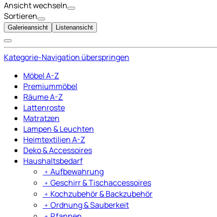
Ansicht wechseln
Sortieren
Galerieansicht
Listenansicht
Kategorie-Navigation überspringen
Möbel A-Z
Premiummöbel
Räume A-Z
Lattenroste
Matratzen
Lampen & Leuchten
Heimtextilien A-Z
Deko & Accessoires
Haushaltsbedarf
﹢
Aufbewahrung
﹢
Geschirr & Tischaccessoires
﹢
Kochzubehör & Backzubehör
﹢
Ordnung & Sauberkeit
﹢
Pfannen