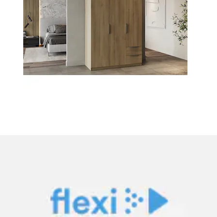
+
Farben
Drehtürenschrank »Digit Kleiderschrank wahlweise
mit oder ohne Spiegel« Schlafzimmer...
Wimex
Aktueller Preis
ab
739.00 CHF