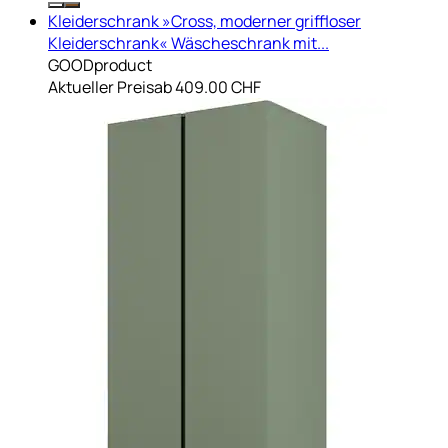
Kleiderschrank »Cross, moderner griffloser
Kleiderschrank« Wäscheschrank mit...
GOODproduct
Aktueller Preis
ab
409.00 CHF