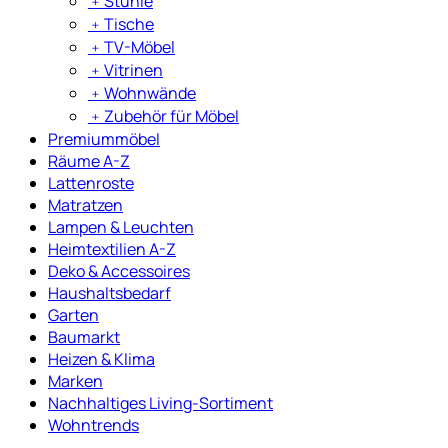
﹢
Stühle
﹢
Tische
﹢
TV-Möbel
﹢
Vitrinen
﹢
Wohnwände
﹢
Zubehör für Möbel
Premiummöbel
Räume A-Z
Lattenroste
Matratzen
Lampen & Leuchten
Heimtextilien A-Z
Deko & Accessoires
Haushaltsbedarf
Garten
Baumarkt
Heizen & Klima
Marken
Nachhaltiges Living-Sortiment
Wohntrends