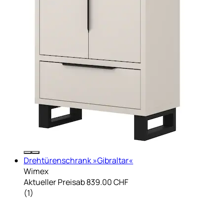
Drehtürenschrank »Gibraltar«
Wimex
Aktueller Preis
ab
839.00 CHF
(
1
)