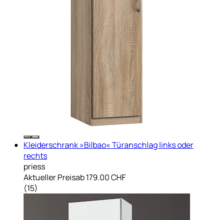
Kleiderschrank »Bilbao« Türanschlag links oder
rechts
priess
Aktueller Preis
ab
179.00 CHF
(
15
)