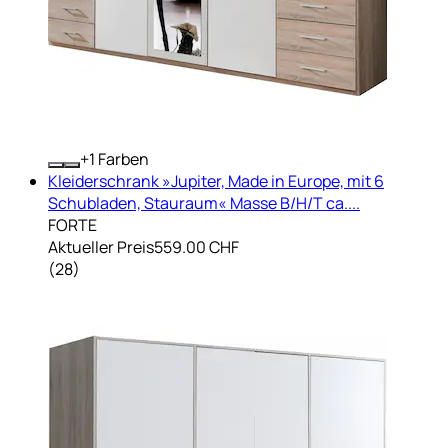
+
Farben
Kleiderschrank »Jupiter, Made in Europe, mit 6
Schubladen, Stauraum« Masse B/H/T ca....
FORTE
Aktueller Preis
559.00 CHF
(
28
)