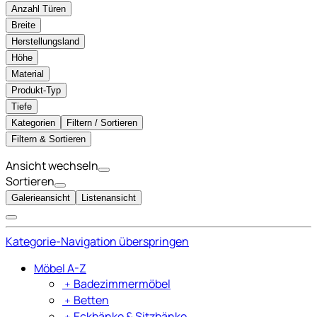
Anzahl Türen
Breite
Herstellungsland
Höhe
Material
Produkt-Typ
Tiefe
Kategorien
Filtern / Sortieren
Filtern & Sortieren
Ansicht wechseln
Sortieren
Galerieansicht
Listenansicht
Kategorie-Navigation überspringen
Möbel A-Z
﹢
Badezimmermöbel
﹢
Betten
﹢
Eckbänke & Sitzbänke