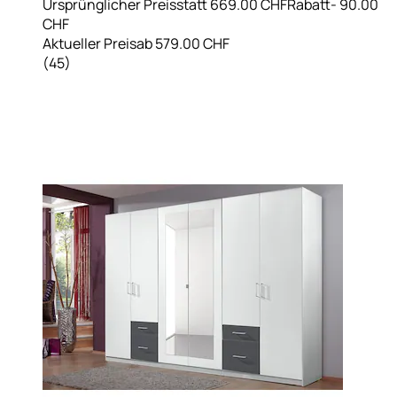
Ursprünglicher Preis
statt 669.00 CHF
Rabatt
- 90.00
CHF
Aktueller Preis
ab
579.00 CHF
(
45
)