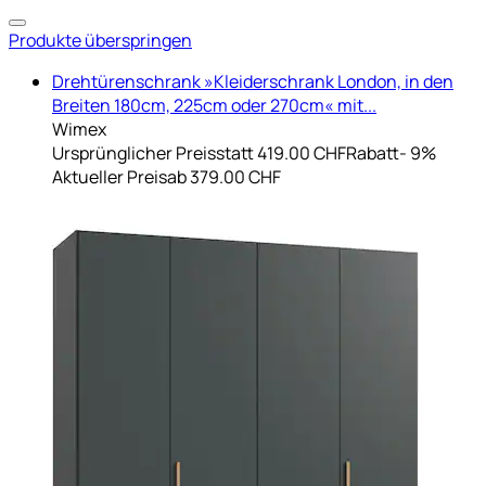
Produkte überspringen
Drehtürenschrank »Kleiderschrank London, in den
Breiten 180cm, 225cm oder 270cm« mit...
Wimex
Ursprünglicher Preis
statt 419.00 CHF
Rabatt
- 9%
Aktueller Preis
ab
379.00 CHF