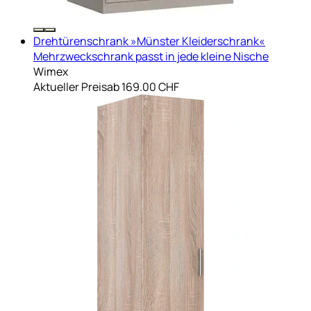
Drehtürenschrank »Münster Kleiderschrank«
Mehrzweckschrank passt in jede kleine Nische
Wimex
Aktueller Preis
ab
169.00 CHF