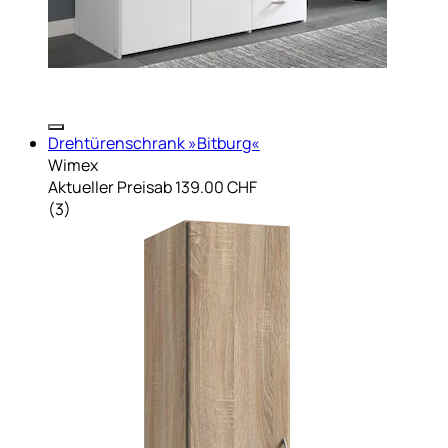
Drehtürenschrank »Bitburg«
Wimex
Aktueller Preis
ab
139.00 CHF
(
3
)