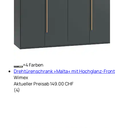
+
Farben
Drehtürenschrank »Malta« mit Hochglanz-Front
Wimex
Aktueller Preis
ab
149.00 CHF
(
4
)