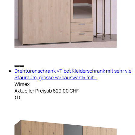
Drehtürenschrank »Tibet Kleiderschrank mit sehr viel
Stauraum, grosse Farbauswahl« mit...
Wimex
Aktueller Preis
ab
629.00 CHF
(
1
)