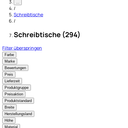
...
/
Schreibtische
/
Schreibtische (294)
Filter überspringen
Farbe
Marke
Bewertungen
Preis
Lieferzeit
Produktgruppe
Preisaktion
Produktstandard
Breite
Herstellungsland
Höhe
Material