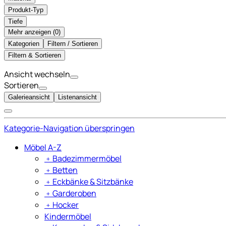
Produkt-Typ
Tiefe
Mehr anzeigen (
)
Kategorien
Filtern / Sortieren
Filtern & Sortieren
Ansicht wechseln
Sortieren
Galerieansicht
Listenansicht
Kategorie-Navigation überspringen
Möbel A-Z
﹢
Badezimmermöbel
﹢
Betten
﹢
Eckbänke & Sitzbänke
﹢
Garderoben
﹢
Hocker
Kindermöbel