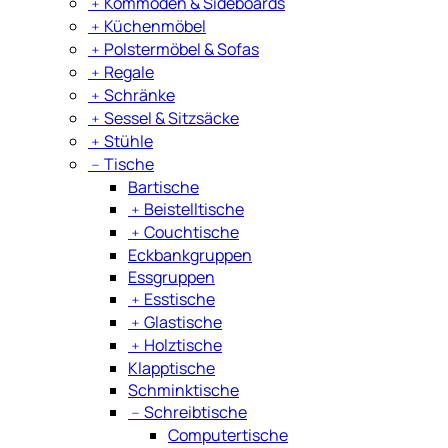
﹢
Kommoden & Sideboards
﹢
Küchenmöbel
﹢
Polstermöbel & Sofas
﹢
Regale
﹢
Schränke
﹢
Sessel & Sitzsäcke
﹢
Stühle
﹣
Tische
Bartische
﹢
Beistelltische
﹢
Couchtische
Eckbankgruppen
Essgruppen
﹢
Esstische
﹢
Glastische
﹢
Holztische
Klapptische
Schminktische
﹣
Schreibtische
Computertische