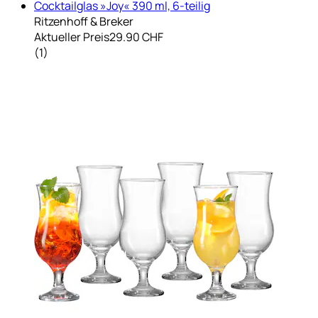
Cocktailglas »Joy« 390 ml, 6-teilig
Ritzenhoff & Breker
Aktueller Preis
29.90 CHF
(
1
)