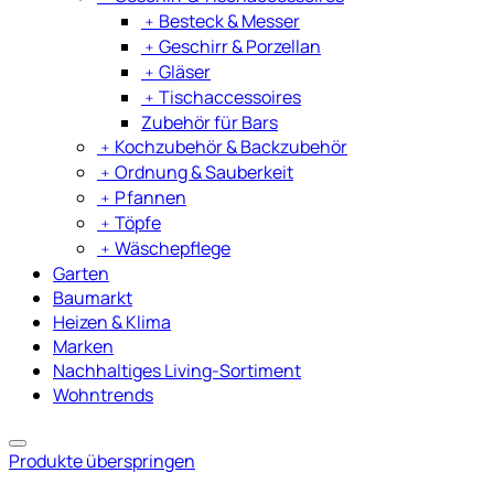
﹢
Besteck & Messer
﹢
Geschirr & Porzellan
﹢
Gläser
﹢
Tischaccessoires
Zubehör für Bars
﹢
Kochzubehör & Backzubehör
﹢
Ordnung & Sauberkeit
﹢
Pfannen
﹢
Töpfe
﹢
Wäschepflege
Garten
Baumarkt
Heizen & Klima
Marken
Nachhaltiges Living-Sortiment
Wohntrends
Produkte überspringen