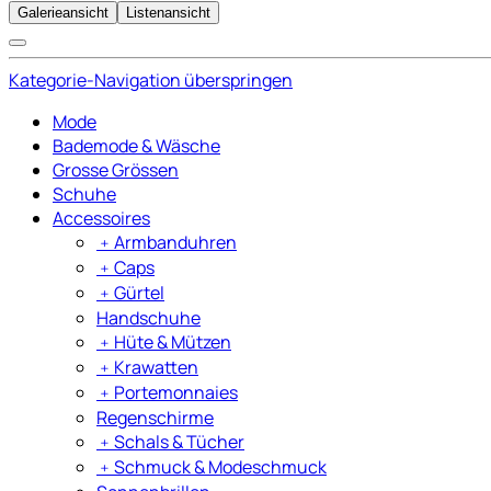
Galerieansicht
Listenansicht
Kategorie-Navigation überspringen
Mode
Bademode & Wäsche
Grosse Grössen
Schuhe
Accessoires
﹢
Armbanduhren
﹢
Caps
﹢
Gürtel
Handschuhe
﹢
Hüte & Mützen
﹢
Krawatten
﹢
Portemonnaies
Regenschirme
﹢
Schals & Tücher
﹢
Schmuck & Modeschmuck