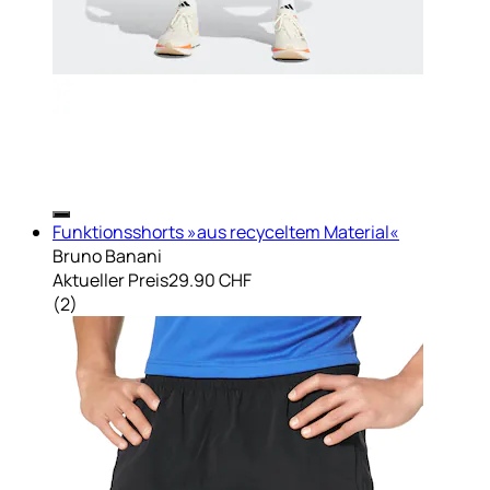
Funktionsshorts »aus recyceltem Material«
Bruno Banani
Aktueller Preis
29.90 CHF
(
2
)