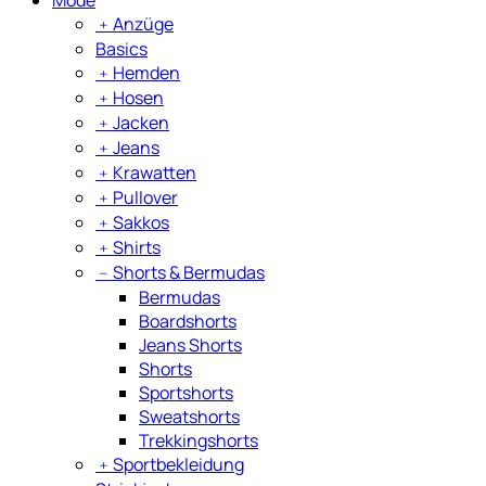
﹢
Anzüge
Basics
﹢
Hemden
﹢
Hosen
﹢
Jacken
﹢
Jeans
﹢
Krawatten
﹢
Pullover
﹢
Sakkos
﹢
Shirts
﹣
Shorts & Bermudas
Bermudas
Boardshorts
Jeans Shorts
Shorts
Sportshorts
Sweatshorts
Trekkingshorts
﹢
Sportbekleidung