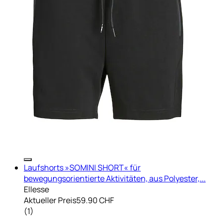
Laufshorts »SOMINI SHORT« für
bewegungsorientierte Aktivitäten, aus Polyester,...
Ellesse
Aktueller Preis
59.90 CHF
(
1
)