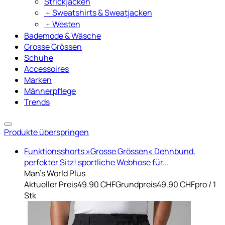
Strickjacken
﹢
Sweatshirts & Sweatjacken
﹢
Westen
Bademode & Wäsche
Grosse Grössen
Schuhe
Accessoires
Marken
Männerpflege
Trends
Produkte überspringen
Funktionsshorts »Grosse Grössen« Dehnbund,
perfekter Sitz! sportliche Webhose für...
Man's World Plus
Aktueller Preis
49.90 CHF
Grundpreis
49.90 CHF
pro
/
1
Stk