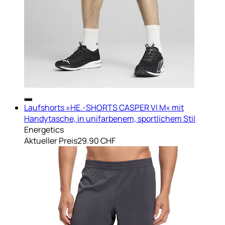
Laufshorts »HE.-SHORTS CASPER VI M« mit
Handytasche, in unifarbenem, sportlichem Stil
Energetics
Aktueller Preis
29.90 CHF