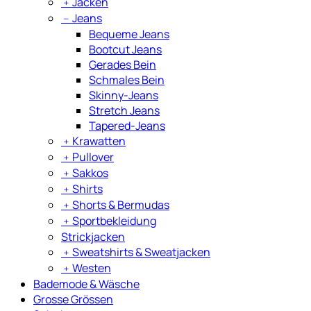
﹢
Jacken
﹣
Jeans
Bequeme Jeans
Bootcut Jeans
Gerades Bein
Schmales Bein
Skinny-Jeans
Stretch Jeans
Tapered-Jeans
﹢
Krawatten
﹢
Pullover
﹢
Sakkos
﹢
Shirts
﹢
Shorts & Bermudas
﹢
Sportbekleidung
Strickjacken
﹢
Sweatshirts & Sweatjacken
﹢
Westen
Bademode & Wäsche
Grosse Grössen