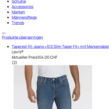
Schuhe
Accessoires
Marken
Männerpflege
Trends
Produkte überspringen
Tapered-fit-Jeans »512 Slim Taper Fit« mit Markenlabel
Levi's®
Aktueller Preis
104.00 CHF
(
2
)