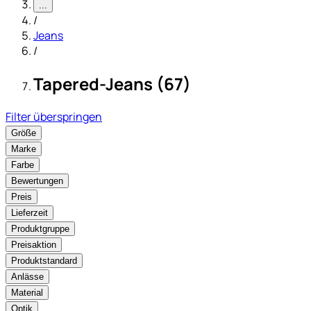
...
/
Jeans
/
Tapered-Jeans (67)
Filter überspringen
Größe
Marke
Farbe
Bewertungen
Preis
Lieferzeit
Produktgruppe
Preisaktion
Produktstandard
Anlässe
Material
Optik