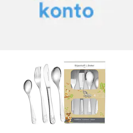
Kinderbesteck »Waldtiere 4-teilig«
Ritzenhoff & Breker
Aktueller Preis
19.90 CHF