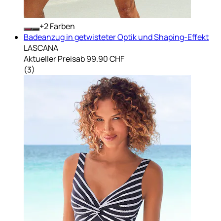
+
Farben
Badeanzug in getwisteter Optik und Shaping-Effekt
LASCANA
Aktueller Preis
ab
99.90 CHF
(
3
)