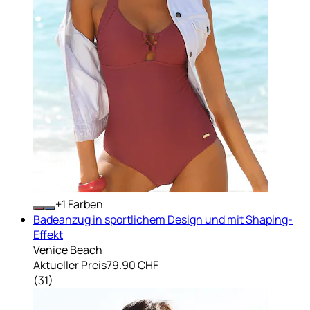
+
Farben
Badeanzug in sportlichem Design und mit Shaping-
Effekt
Venice Beach
Aktueller Preis
79.90 CHF
(
31
)