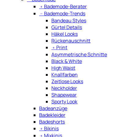
﹢
Bademode-Berater
﹣
Bademode-Trends
Bandeau Styles
Gürtel Details
Häkel Looks
Rückenauschnitt
﹢
Print
Asymmetrische Schnitte
Black & White
High Waist
Knallfarben
Zeitlose Looks
Neckholder
Shapewear
Sporty Look
Badeanzüge
Badekleider
Badeshorts
﹢
Bikinis
﹢
Mixkinis