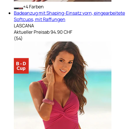
+
Farben
Badeanzug mit Shaping-Einsatz vorn, eingearbeitete
Softcups, mit Raffungen
LASCANA
Aktueller Preis
ab
94.90 CHF
(
54
)