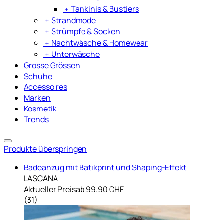
﹢
Tankinis & Bustiers
﹢
Strandmode
﹢
Strümpfe & Socken
﹢
Nachtwäsche & Homewear
﹢
Unterwäsche
Grosse Grössen
Schuhe
Accessoires
Marken
Kosmetik
Trends
Produkte überspringen
Badeanzug mit Batikprint und Shaping-Effekt
LASCANA
Aktueller Preis
ab
99.90 CHF
(
31
)