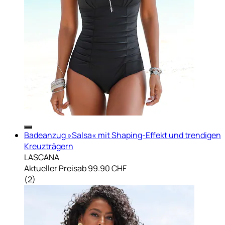
Badeanzug »Salsa« mit Shaping-Effekt und trendigen
Kreuzträgern
LASCANA
Aktueller Preis
ab
99.90 CHF
(
2
)