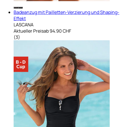
Badeanzug mit Pailletten-Verzierung und Shaping-
Effekt
LASCANA
Aktueller Preis
ab
94.90 CHF
(
3
)