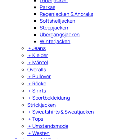
Lederjacken
Parkas
Regenjacken & Anoraks
Softshelljacken
Steppjacken
Übergangsjacken
Winterjacken
﹢
Jeans
﹢
Kleider
﹢
Mäntel
Overalls
﹢
Pullover
﹢
Röcke
﹢
Shirts
﹢
Sportbekleidung
Strickjacken
﹢
Sweatshirts & Sweatjacken
﹢
Tops
﹢
Umstandsmode
﹢
Westen