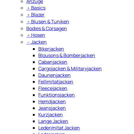
Anzüge
﹢
Basics
﹢
Blazer
﹢
Blusen & Tuniken
Bodies & Corsagen
﹢
Hosen
﹣
Jacken
Bikerjacken
Blousons & Bomberjacken
Cabanjacken
Cargojacken & Militaryjacken
Daunenjacken
Fellimitatjacken
Fleecejacken
Funktionsjacken
Hemdjacken
Jeansjacken
Kurzjacken
Lange Jacken
Lederimitat Jacken