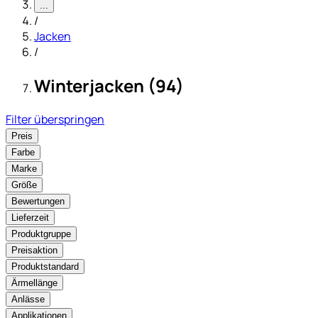
...
/
Jacken
/
Winterjacken (94)
Filter überspringen
Preis
Farbe
Marke
Größe
Bewertungen
Lieferzeit
Produktgruppe
Preisaktion
Produktstandard
Ärmellänge
Anlässe
Applikationen