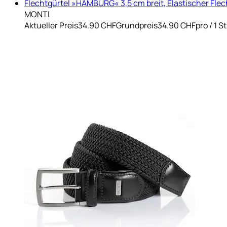
Flechtgürtel »HAMBURG« 3,5 cm breit, Elastischer Flec
MONTI
Aktueller Preis
34.90 CHF
Grundpreis
34.90 CHF
pro
/
1 S