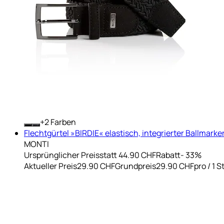
+
Farben
Flechtgürtel »BIRDIE« elastisch, integrierter Ballmarke
MONTI
Ursprünglicher Preis
statt 44.90 CHF
Rabatt
- 33%
Aktueller Preis
29.90 CHF
Grundpreis
29.90 CHF
pro
/
1 S