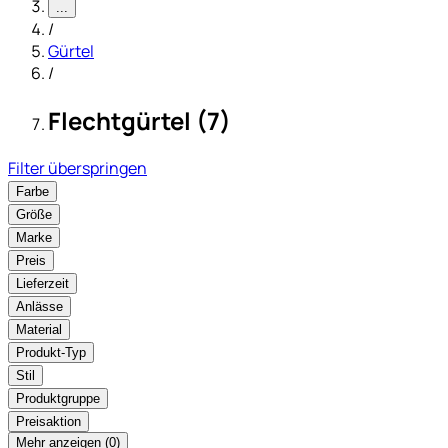
...
/
Gürtel
/
Flechtgürtel (7)
Filter überspringen
Farbe
Größe
Marke
Preis
Lieferzeit
Anlässe
Material
Produkt-Typ
Stil
Produktgruppe
Preisaktion
Mehr anzeigen (
)