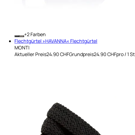
+
Farben
Flechtgürtel »HAVANNA« Flechtgürtel
MONTI
Aktueller Preis
24.90 CHF
Grundpreis
24.90 CHF
pro
/
1 S