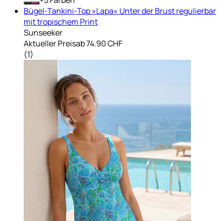
Bügel-Tankini-Top »Lapa« Unter der Brust regulierbar
mit tropischem Print
Sunseeker
Aktueller Preis
ab
74.90 CHF
(
1
)