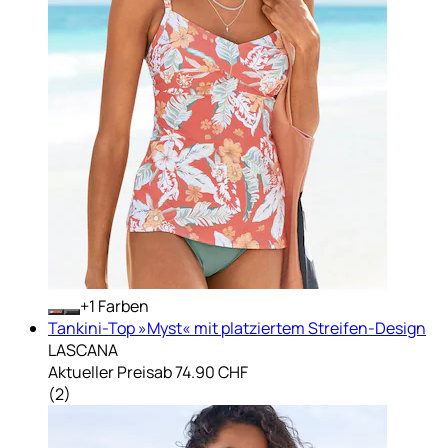
+
Farben
Tankini-Top »Myst« mit platziertem Streifen-Design
LASCANA
Aktueller Preis
ab
74.90 CHF
(
2
)