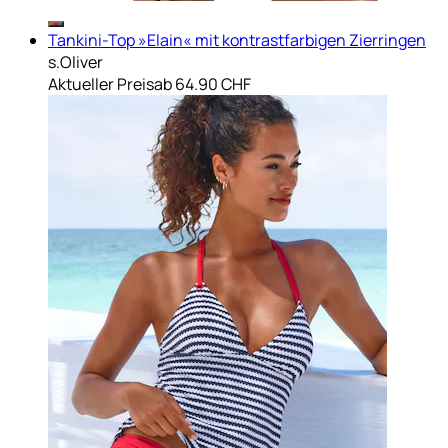
Tankini-Top »Elain« mit kontrastfarbigen Zierringen
s.Oliver
Aktueller Preis
ab
64.90 CHF