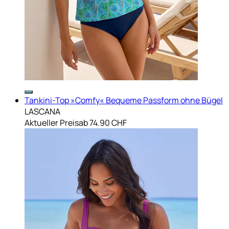
Tankini-Top »Comfy« Bequeme Passform ohne Bügel
LASCANA
Aktueller Preis
ab
74.90 CHF