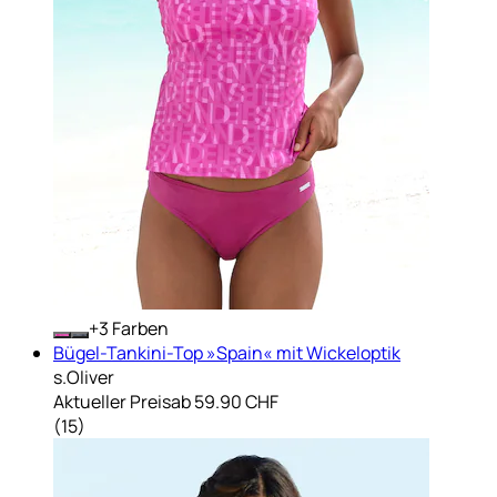
+
Farben
Bügel-Tankini-Top »Spain« mit Wickeloptik
s.Oliver
Aktueller Preis
ab
59.90 CHF
(
15
)