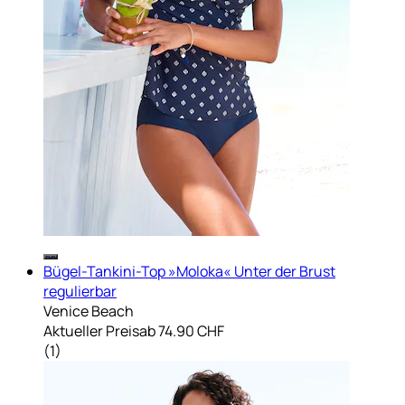
Bügel-Tankini-Top »Moloka« Unter der Brust
regulierbar
Venice Beach
Aktueller Preis
ab
74.90 CHF
(
1
)