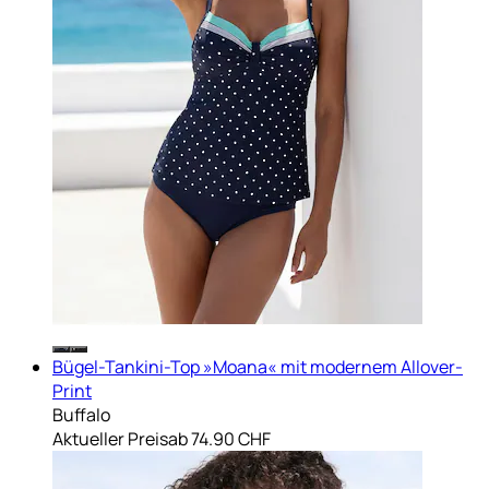
Bügel-Tankini-Top »Moana« mit modernem Allover-
Print
Buffalo
Aktueller Preis
ab
74.90 CHF