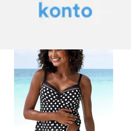
+
Farben
Bügel-Tankini mit süssen Tupfen
LASCANA
Aktueller Preis
ab
104.00 CHF