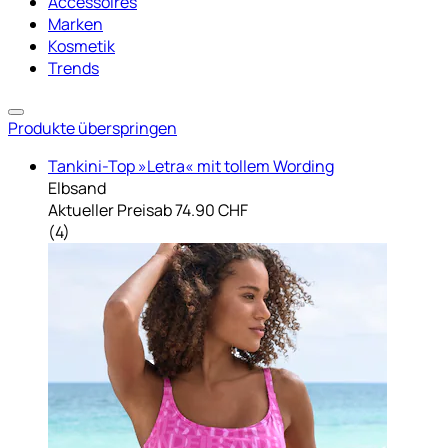
Accessoires
Marken
Kosmetik
Trends
Produkte überspringen
Tankini-Top »Letra« mit tollem Wording
Elbsand
Aktueller Preis
ab
74.90 CHF
(
4
)