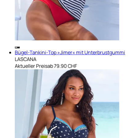
Bügel-Tankini-Top »Jimer« mit Unterbrustgummi
LASCANA
Aktueller Preis
ab
79.90 CHF