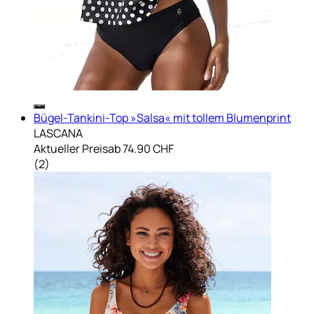
Bügel-Tankini-Top »Salsa« mit tollem Blumenprint
LASCANA
Aktueller Preis
ab
74.90 CHF
(
2
)