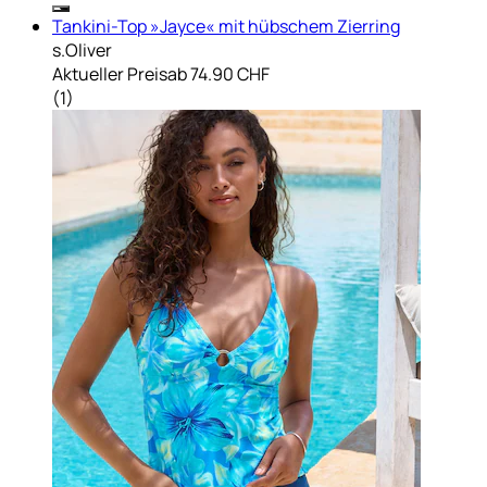
Tankini-Top »Jayce« mit hübschem Zierring
s.Oliver
Aktueller Preis
ab
74.90 CHF
(
1
)