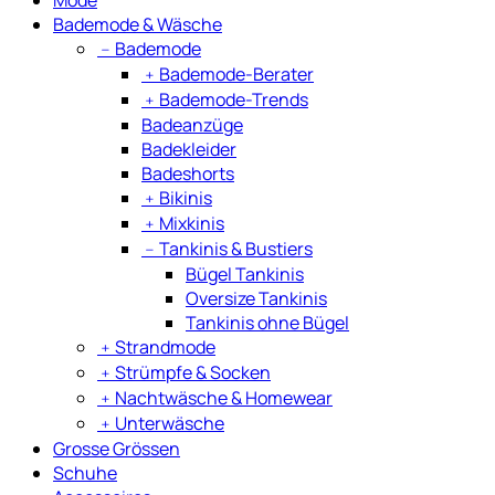
Bademode & Wäsche
﹣
Bademode
﹢
Bademode-Berater
﹢
Bademode-Trends
Badeanzüge
Badekleider
Badeshorts
﹢
Bikinis
﹢
Mixkinis
﹣
Tankinis & Bustiers
Bügel Tankinis
Oversize Tankinis
Tankinis ohne Bügel
﹢
Strandmode
﹢
Strümpfe & Socken
﹢
Nachtwäsche & Homewear
﹢
Unterwäsche
Grosse Grössen
Schuhe