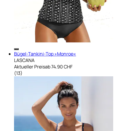
Bügel-Tankini-Top »Monroe«
LASCANA
Aktueller Preis
ab
74.90 CHF
(
13
)