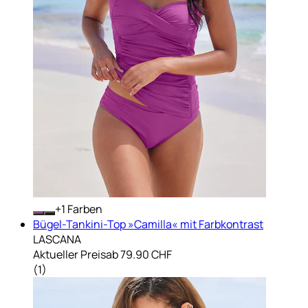
+
Farben
Bügel-Tankini-Top »Camilla« mit Farbkontrast
LASCANA
Aktueller Preis
ab
79.90 CHF
(
1
)