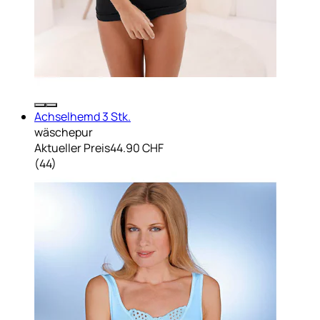
Achselhemd 3 Stk.
wäschepur
Aktueller Preis
44.90 CHF
(
44
)