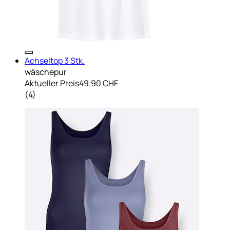
Achseltop 3 Stk.
wäschepur
Aktueller Preis
49.90 CHF
(
4
)