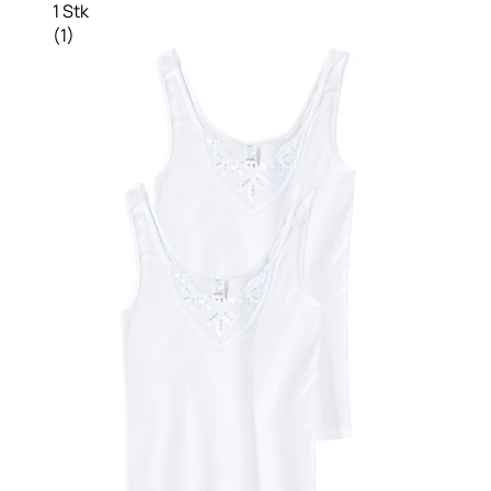
1 Stk
(
1
)