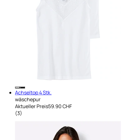
Achseltop 4 Stk.
wäschepur
Aktueller Preis
59.90 CHF
(
3
)