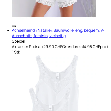
Achselhemd »Natalie« Baumwolle, eng, bequem, V-
Ausschnitt, feminin, vielseitig
Speidel
Aktueller Preis
ab
29.90 CHF
Grundpreis
14.95 CHF
pro
/
1 Stk