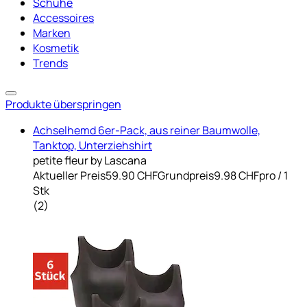
Schuhe
Accessoires
Marken
Kosmetik
Trends
Produkte überspringen
Achselhemd 6er-Pack, aus reiner Baumwolle,
Tanktop, Unterziehshirt
petite fleur by Lascana
Aktueller Preis
59.90 CHF
Grundpreis
9.98 CHF
pro
/
1
Stk
(
2
)