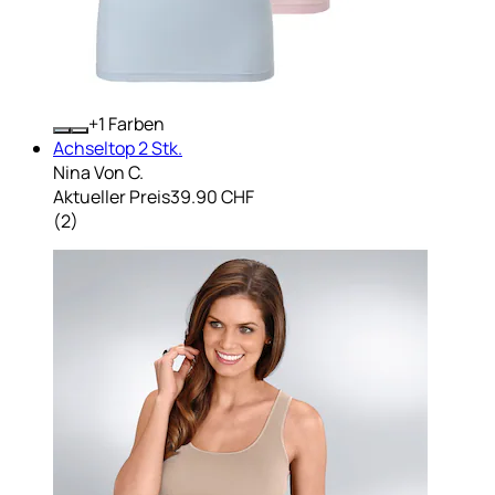
+
Farben
Achseltop 2 Stk.
Nina Von C.
Aktueller Preis
39.90 CHF
(
2
)