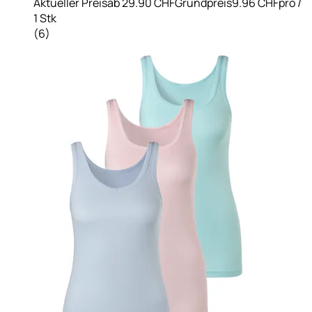
Aktueller Preis
ab
29.90 CHF
Grundpreis
9.96 CHF
pro
/
1 Stk
(
6
)