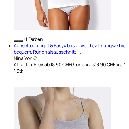
+
Farben
Achseltop »Light & Easy« basic, weich, atmungsaktiv,
bequem, Rundhalsausschnitt,...
Nina Von C.
Aktueller Preis
ab
18.90 CHF
Grundpreis
18.90 CHF
pro
/
1 Stk