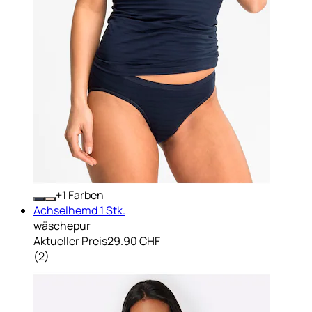
+
Farben
Achselhemd 1 Stk.
wäschepur
Aktueller Preis
29.90 CHF
(
2
)