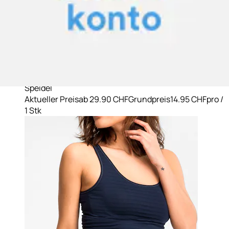
+
Farben
Achselhemd »Cotton&More« keine störenden
Seitennähte, Baumwollmix, basic, ohne...
Speidel
Aktueller Preis
ab
29.90 CHF
Grundpreis
14.95 CHF
pro
/
1 Stk