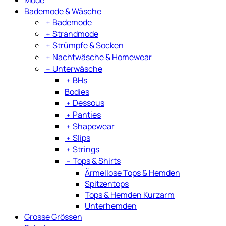
Bademode & Wäsche
﹢
Bademode
﹢
Strandmode
﹢
Strümpfe & Socken
﹢
Nachtwäsche & Homewear
﹣
Unterwäsche
﹢
BHs
Bodies
﹢
Dessous
﹢
Panties
﹢
Shapewear
﹢
Slips
﹢
Strings
﹣
Tops & Shirts
Ärmellose Tops & Hemden
Spitzentops
Tops & Hemden Kurzarm
Unterhemden
Grosse Grössen