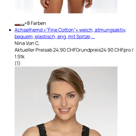
+
Farben
Achselhemd »"Fine Cotton"« weich, atmungsaktiv,
bequem, elastisch, eng, mit Spitze,...
Nina Von C.
Aktueller Preis
ab
24.90 CHF
Grundpreis
24.90 CHF
pro
/
1 Stk
(
1
)