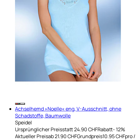
Achselhemd »Noelle« eng, V-Ausschnitt, ohne
Schadstoffe, Baumwolle
Speidel
Ursprünglicher Preis
statt 24.90 CHF
Rabatt
- 12%
Aktueller Preis
ab
21.90 CHF
Grundpreis
10.95 CHF
pro
/