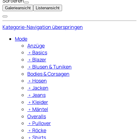
Sortieren
Galerieansicht
Listenansicht
Kategorie-Navigation überspringen
Mode
Anzüge
﹢
Basics
﹢
Blazer
﹢
Blusen & Tuniken
Bodies & Corsagen
﹢
Hosen
﹢
Jacken
﹢
Jeans
﹢
Kleider
﹢
Mäntel
Overalls
﹢
Pullover
﹢
Röcke
﹢
Shirts