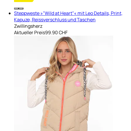
Steppweste »"Wild at Heart"« mit Leo Details, Print,
Kapuze, Reissverschluss und Taschen
Zwillingsherz
Aktueller Preis
99.90 CHF