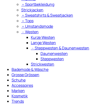
﹢
Sportbekleidung
Strickjacken
﹢
Sweatshirts & Sweatjacken
﹢
Tops
﹢
Umstandsmode
﹣
Westen
Kurze Westen
Lange Westen
﹣
Steppwesten & Daunenwesten
Daunenwesten
Steppwesten
Strickwesten
Bademode & Wäsche
Grosse Grössen
Schuhe
Accessoires
Marken
Kosmetik
Trends