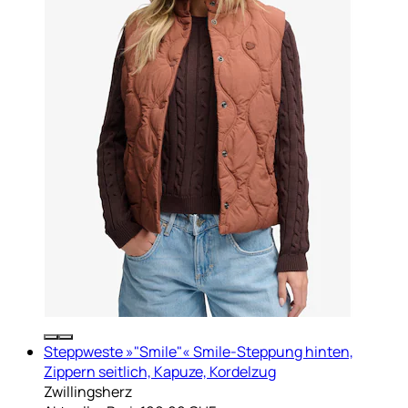
Steppweste »"Smile"« Smile-Steppung hinten,
Zippern seitlich, Kapuze, Kordelzug
Zwillingsherz