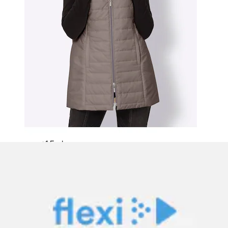
+
Farben
Steppweste »"Strandglück"« seitlicher Print, Kapuze,
Taschen, modisch, Kontrastdetails
Zwillingsherz
Aktueller Preis
109.00 CHF
(
2
)