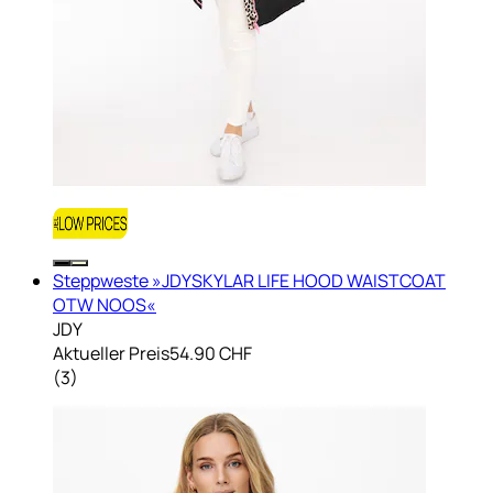
Steppweste »JDYSKYLAR LIFE HOOD WAISTCOAT
OTW NOOS«
JDY
Aktueller Preis
54.90 CHF
(
3
)