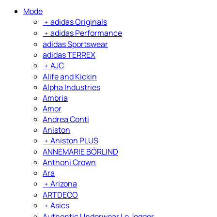
Mode
﹢
adidas Originals
﹢
adidas Performance
adidas Sportswear
adidas TERREX
﹢
AJC
Alife and Kickin
Alpha Industries
Ambria
Amor
Andrea Conti
Aniston
﹢
Aniston PLUS
ANNEMARIE BÖRLIND
Anthoni Crown
Ara
﹢
Arizona
ARTDECO
﹢
Asics
Authentic Underwear Le Jogger