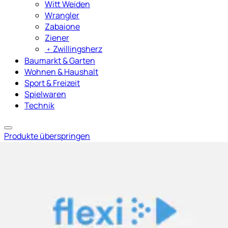
Witt Weiden
Wrangler
Zabaione
Ziener
﹢
Zwillingsherz
Baumarkt & Garten
Wohnen & Haushalt
Sport & Freizeit
Spielwaren
Technik
Produkte überspringen
Stricktop mit semi-transparentem Ajourmuster,
Strandtop mit Lochmuster
s.Oliver
Aktueller Preis
49.90 CHF
(
2
)