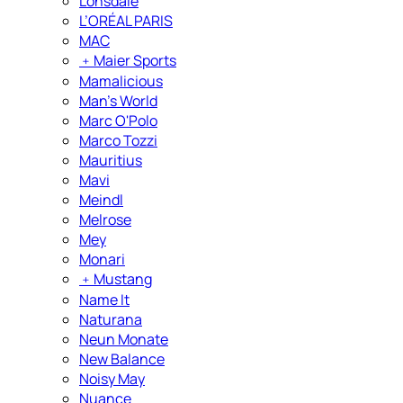
Lonsdale
L’ORÉAL PARIS
MAC
﹢
Maier Sports
Mamalicious
Man's World
Marc O'Polo
Marco Tozzi
Mauritius
Mavi
Meindl
Melrose
Mey
Monari
﹢
Mustang
Name It
Naturana
Neun Monate
New Balance
Noisy May
Nuance