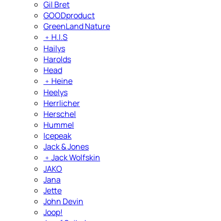
Gil Bret
GOODproduct
GreenLand Nature
﹢
H.I.S
Hailys
Harolds
Head
﹢
Heine
Heelys
Herrlicher
Herschel
Hummel
Icepeak
Jack & Jones
﹢
Jack Wolfskin
JAKO
Jana
Jette
John Devin
Joop!