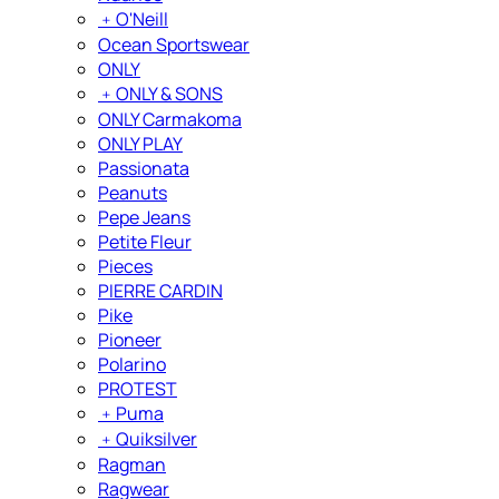
﹢
O'Neill
Ocean Sportswear
ONLY
﹢
ONLY & SONS
ONLY Carmakoma
ONLY PLAY
Passionata
Peanuts
Pepe Jeans
Petite Fleur
Pieces
PIERRE CARDIN
Pike
Pioneer
Polarino
PROTEST
﹢
Puma
﹢
Quiksilver
Ragman
Ragwear