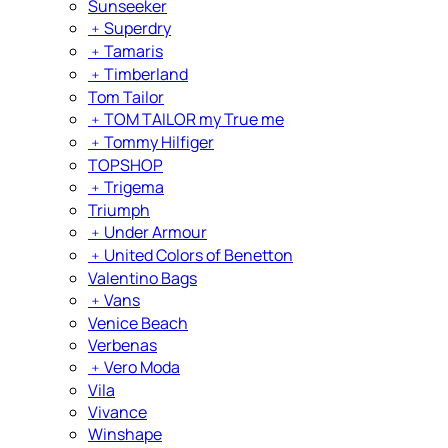
Sunseeker
﹢
Superdry
﹢
Tamaris
﹢
Timberland
Tom Tailor
﹢
TOM TAILOR my True me
﹢
Tommy Hilfiger
TOPSHOP
﹢
Trigema
Triumph
﹢
Under Armour
﹢
United Colors of Benetton
Valentino Bags
﹢
Vans
Venice Beach
Verbenas
﹢
Vero Moda
Vila
Vivance
Winshape