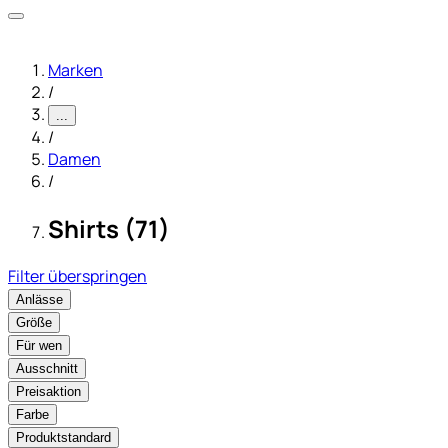
Marken
/
...
/
Damen
/
Shirts (71)
Filter überspringen
Anlässe
Größe
Für wen
Ausschnitt
Preisaktion
Farbe
Produktstandard