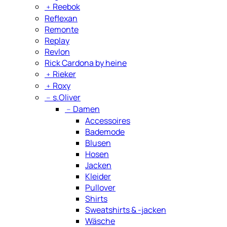
﹢
Reebok
Reflexan
Remonte
Replay
Revlon
Rick Cardona by heine
﹢
Rieker
﹢
Roxy
﹣
s.Oliver
﹣
Damen
Accessoires
Bademode
Blusen
Hosen
Jacken
Kleider
Pullover
Shirts
Sweatshirts & -jacken
Wäsche