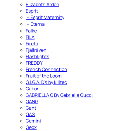
Elizabeth Arden
Esprit
﹢
Esprit Maternity
﹢
Eterna
Falke
FILA
Firetti
Fjällräven
Flashlights
FREDDY
French Connection
Fruit of the Loom
G.I.G.A. DX by killtec
Gabor
GABRIELLA G By Gabriella Gucci
GANG
Gant
GAS
Gemini
Geox