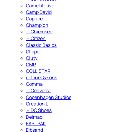
Camel Active
Camp David
Caprice
Champion
﹢
Chiemsee
﹢
Citizen
Classic Basics
Clipper
Cluty
CMP
COLLISTAR
colours & sons
Comma
﹢
Converse
Copenhagen Studios
Creation L
﹢
DC Shoes
Delmao
EASTPAK
Elbsand