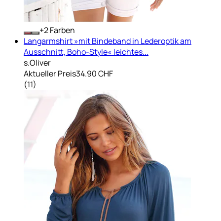
+
Farben
Langarmshirt »mit Bindeband in Lederoptik am
Ausschnitt, Boho-Style« leichtes...
s.Oliver
Aktueller Preis
34.90 CHF
(
11
)