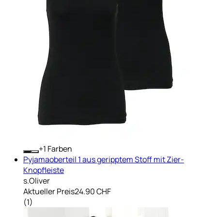
+
Farben
Pyjamaoberteil 1 aus geripptem Stoff mit Zier-
Knopfleiste
s.Oliver
Aktueller Preis
24.90 CHF
(
1
)