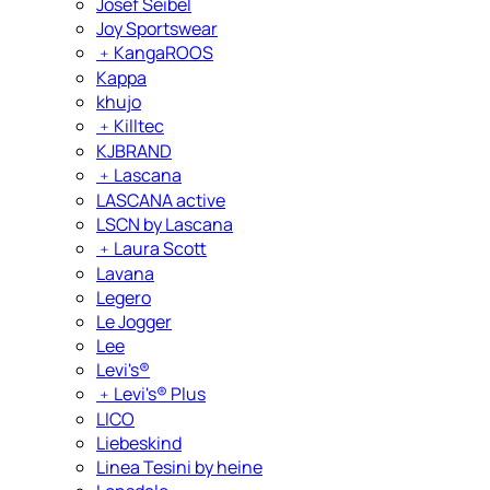
Josef Seibel
Joy Sportswear
﹢
KangaROOS
Kappa
khujo
﹢
Killtec
KJBRAND
﹢
Lascana
LASCANA active
LSCN by Lascana
﹢
Laura Scott
Lavana
Legero
Le Jogger
Lee
Levi's®
﹢
Levi's® Plus
LICO
Liebeskind
Linea Tesini by heine