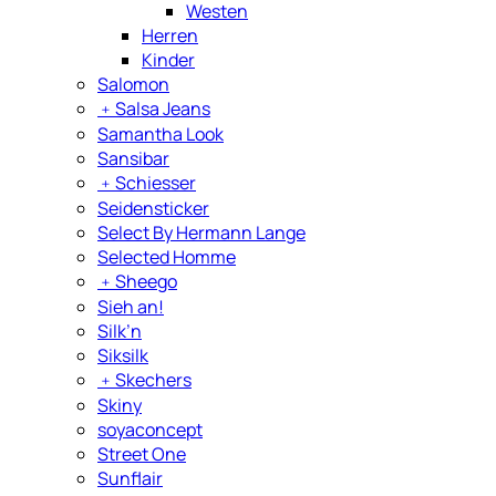
Westen
Herren
Kinder
Salomon
﹢
Salsa Jeans
Samantha Look
Sansibar
﹢
Schiesser
Seidensticker
Select By Hermann Lange
Selected Homme
﹢
Sheego
Sieh an!
Silk’n
Siksilk
﹢
Skechers
Skiny
soyaconcept
Street One
Sunflair