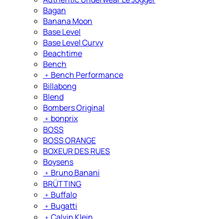
Bagan
Banana Moon
Base Level
Base Level Curvy
Beachtime
Bench
﹢
Bench Performance
Billabong
Blend
Bombers Original
﹢
bonprix
BOSS
BOSS ORANGE
BOXEUR DES RUES
Boysens
﹢
Bruno Banani
BRÜTTING
﹢
Buffalo
﹢
Bugatti
﹢
Calvin Klein