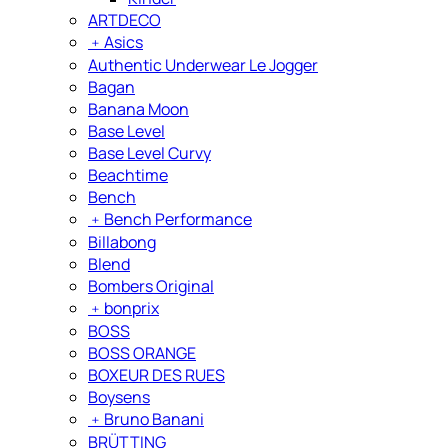
ARTDECO
﹢
Asics
Authentic Underwear Le Jogger
Bagan
Banana Moon
Base Level
Base Level Curvy
Beachtime
Bench
﹢
Bench Performance
Billabong
Blend
Bombers Original
﹢
bonprix
BOSS
BOSS ORANGE
BOXEUR DES RUES
Boysens
﹢
Bruno Banani
BRÜTTING