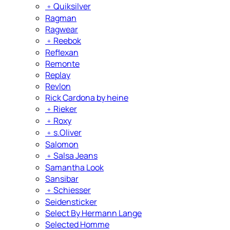
﹢
Quiksilver
Ragman
Ragwear
﹢
Reebok
Reflexan
Remonte
Replay
Revlon
Rick Cardona by heine
﹢
Rieker
﹢
Roxy
﹢
s.Oliver
Salomon
﹢
Salsa Jeans
Samantha Look
Sansibar
﹢
Schiesser
Seidensticker
Select By Hermann Lange
Selected Homme