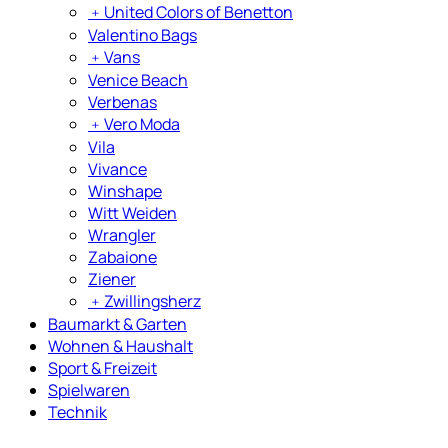
﹢
United Colors of Benetton
Valentino Bags
﹢
Vans
Venice Beach
Verbenas
﹢
Vero Moda
Vila
Vivance
Winshape
Witt Weiden
Wrangler
Zabaione
Ziener
﹢
Zwillingsherz
Baumarkt & Garten
Wohnen & Haushalt
Sport & Freizeit
Spielwaren
Technik