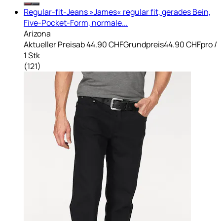
Regular-fit-Jeans »James« regular fit, gerades Bein,
Five-Pocket-Form, normale...
Arizona
Aktueller Preis
ab
44.90 CHF
Grundpreis
44.90 CHF
pro
/
1 Stk
(
121
)