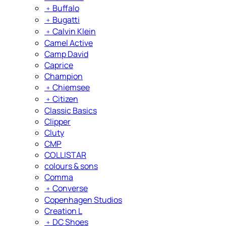
﹢
Buffalo
﹢
Bugatti
﹢
Calvin Klein
Camel Active
Camp David
Caprice
Champion
﹢
Chiemsee
﹢
Citizen
Classic Basics
Clipper
Cluty
CMP
COLLISTAR
colours & sons
Comma
﹢
Converse
Copenhagen Studios
Creation L
﹢
DC Shoes