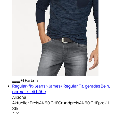
+
Farben
Regular-fit-Jeans »James« Regular Fit, gerades Bein,
normale Leibhöhe,
Arizona
Aktueller Preis
44.90 CHF
Grundpreis
44.90 CHF
pro
/
1
Stk
(
19
)