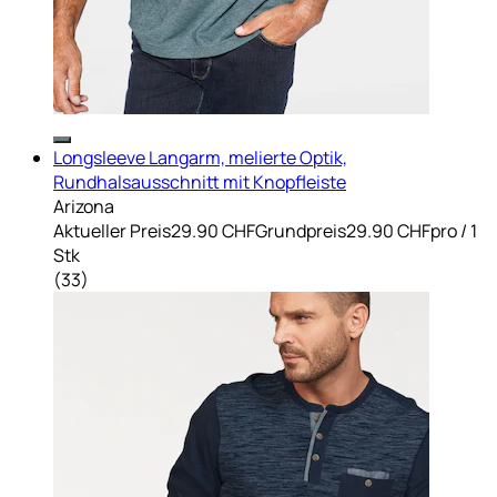
Longsleeve Langarm, melierte Optik,
Rundhalsausschnitt mit Knopfleiste
Arizona
Aktueller Preis
29.90 CHF
Grundpreis
29.90 CHF
pro
/
1
Stk
(
33
)