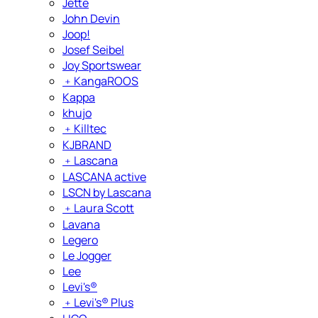
Jette
John Devin
Joop!
Josef Seibel
Joy Sportswear
﹢
KangaROOS
Kappa
khujo
﹢
Killtec
KJBRAND
﹢
Lascana
LASCANA active
LSCN by Lascana
﹢
Laura Scott
Lavana
Legero
Le Jogger
Lee
Levi's®
﹢
Levi's® Plus