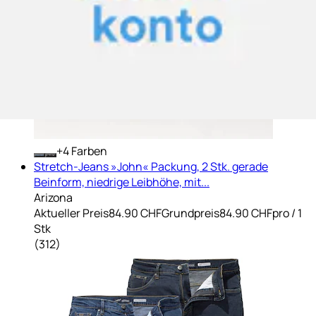
+
Farben
Stretch-Jeans »John« Packung, 2 Stk. gerade
Beinform, niedrige Leibhöhe, mit...
Arizona
Aktueller Preis
84.90 CHF
Grundpreis
84.90 CHF
pro
/
1
Stk
(
312
)