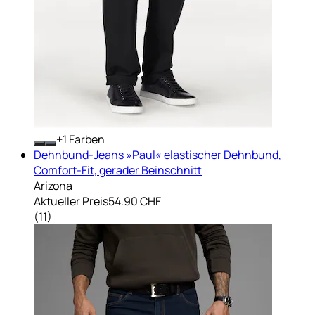
+
Farben
Dehnbund-Jeans »Paul« elastischer Dehnbund,
Comfort-Fit, gerader Beinschnitt
Arizona
Aktueller Preis
54.90 CHF
(
11
)