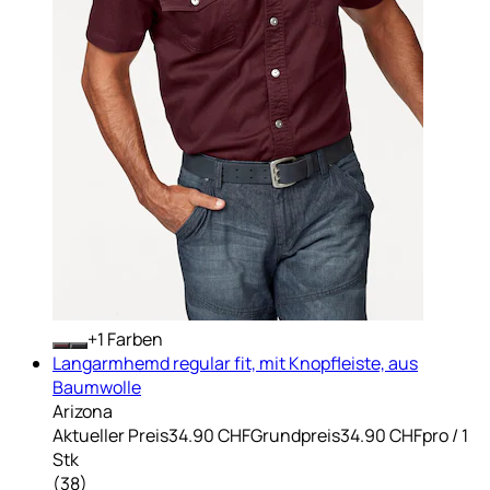
+
Farben
Langarmhemd regular fit, mit Knopfleiste, aus
Baumwolle
Arizona
Aktueller Preis
34.90 CHF
Grundpreis
34.90 CHF
pro
/
1
Stk
(
38
)