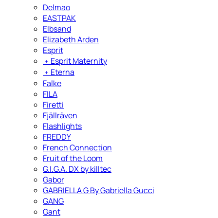
Delmao
EASTPAK
Elbsand
Elizabeth Arden
Esprit
﹢
Esprit Maternity
﹢
Eterna
Falke
FILA
Firetti
Fjällräven
Flashlights
FREDDY
French Connection
Fruit of the Loom
G.I.G.A. DX by killtec
Gabor
GABRIELLA G By Gabriella Gucci
GANG
Gant