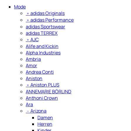
Mode
﹢
adidas Originals
﹢
adidas Performance
adidas Sportswear
adidas TERREX
﹢
AJC
Alife and Kickin
Alpha Industries
Ambria
Amor
Andrea Conti
Aniston
﹢
Aniston PLUS
ANNEMARIE BÖRLIND
Anthoni Crown
Ara
﹣
Arizona
Damen
Herren
Kinder