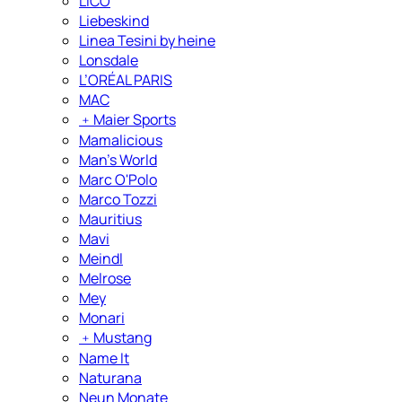
LICO
Liebeskind
Linea Tesini by heine
Lonsdale
L’ORÉAL PARIS
MAC
﹢
Maier Sports
Mamalicious
Man's World
Marc O'Polo
Marco Tozzi
Mauritius
Mavi
Meindl
Melrose
Mey
Monari
﹢
Mustang
Name It
Naturana
Neun Monate