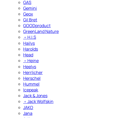
GAS
Gemini
Geox
Gil Bret
GOODproduct
GreenLand Nature
﹢
H.I.S
Hailys
Harolds
Head
﹢
Heine
Heelys
Herrlicher
Herschel
Hummel
Icepeak
Jack & Jones
﹢
Jack Wolfskin
JAKO
Jana