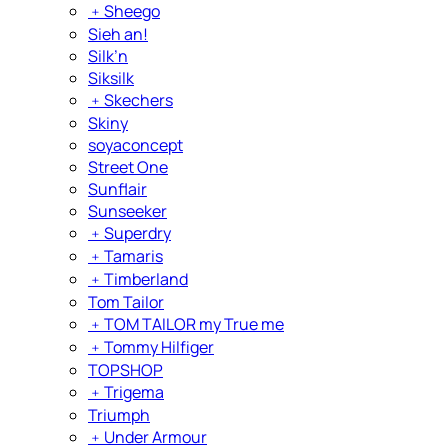
﹢
Sheego
Sieh an!
Silk’n
Siksilk
﹢
Skechers
Skiny
soyaconcept
Street One
Sunflair
Sunseeker
﹢
Superdry
﹢
Tamaris
﹢
Timberland
Tom Tailor
﹢
TOM TAILOR my True me
﹢
Tommy Hilfiger
TOPSHOP
﹢
Trigema
Triumph
﹢
Under Armour