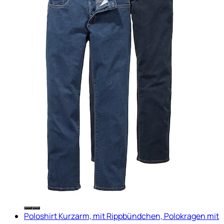
Poloshirt Kurzarm, mit Rippbündchen, Polokragen mit