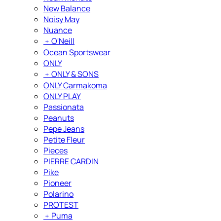
New Balance
Noisy May
Nuance
﹢
O'Neill
Ocean Sportswear
ONLY
﹢
ONLY & SONS
ONLY Carmakoma
ONLY PLAY
Passionata
Peanuts
Pepe Jeans
Petite Fleur
Pieces
PIERRE CARDIN
Pike
Pioneer
Polarino
PROTEST
﹢
Puma