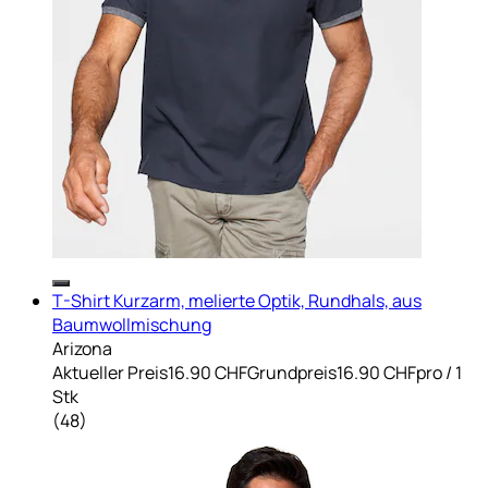
T-Shirt Kurzarm, melierte Optik, Rundhals, aus
Baumwollmischung
Arizona
Aktueller Preis
16.90 CHF
Grundpreis
16.90 CHF
pro
/
1
Stk
(
48
)