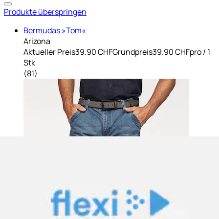
Produkte überspringen
Bermudas »Tom«
Arizona
Aktueller Preis
39.90 CHF
Grundpreis
39.90 CHF
pro
/
1
Stk
(
81
)