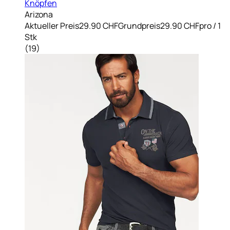
Knöpfen
Arizona
Aktueller Preis
29.90 CHF
Grundpreis
29.90 CHF
pro
/
1
Stk
(
19
)