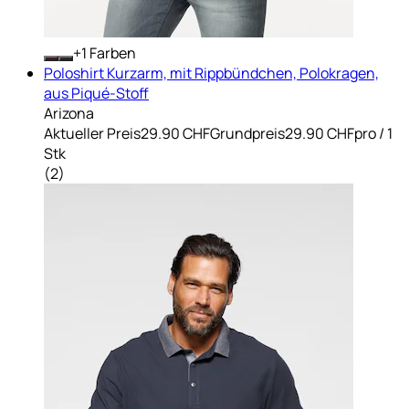
+
Farben
Poloshirt Kurzarm, mit Rippbündchen, Polokragen,
aus Piqué-Stoff
Arizona
Aktueller Preis
29.90 CHF
Grundpreis
29.90 CHF
pro
/
1
Stk
(
2
)