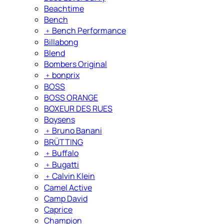
Beachtime
Bench
﹢
Bench Performance
Billabong
Blend
Bombers Original
﹢
bonprix
BOSS
BOSS ORANGE
BOXEUR DES RUES
Boysens
﹢
Bruno Banani
BRÜTTING
﹢
Buffalo
﹢
Bugatti
﹢
Calvin Klein
Camel Active
Camp David
Caprice
Champion