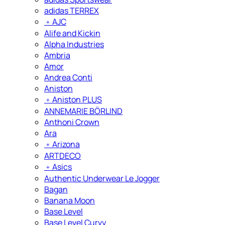
adidas TERREX
﹢
AJC
Alife and Kickin
Alpha Industries
Ambria
Amor
Andrea Conti
Aniston
﹢
Aniston PLUS
ANNEMARIE BÖRLIND
Anthoni Crown
Ara
﹢
Arizona
ARTDECO
﹢
Asics
Authentic Underwear Le Jogger
Bagan
Banana Moon
Base Level
Base Level Curvy