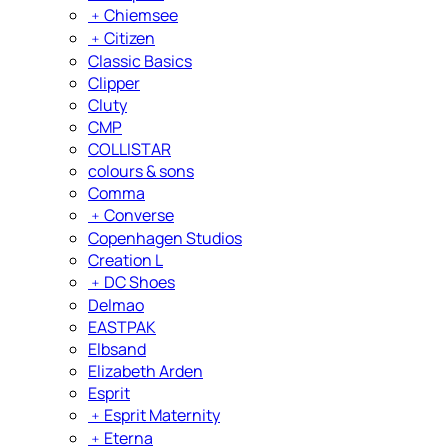
﹢
Chiemsee
﹢
Citizen
Classic Basics
Clipper
Cluty
CMP
COLLISTAR
colours & sons
Comma
﹢
Converse
Copenhagen Studios
Creation L
﹢
DC Shoes
Delmao
EASTPAK
Elbsand
Elizabeth Arden
Esprit
﹢
Esprit Maternity
﹢
Eterna