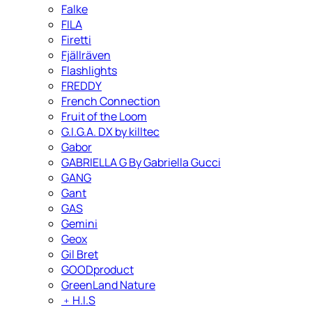
Falke
FILA
Firetti
Fjällräven
Flashlights
FREDDY
French Connection
Fruit of the Loom
G.I.G.A. DX by killtec
Gabor
GABRIELLA G By Gabriella Gucci
GANG
Gant
GAS
Gemini
Geox
Gil Bret
GOODproduct
GreenLand Nature
﹢
H.I.S