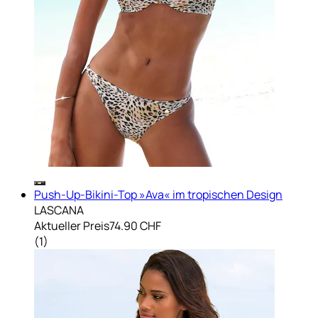
Push-Up-Bikini-Top »Ava« im tropischen Design
LASCANA
Aktueller Preis
74.90 CHF
(
1
)