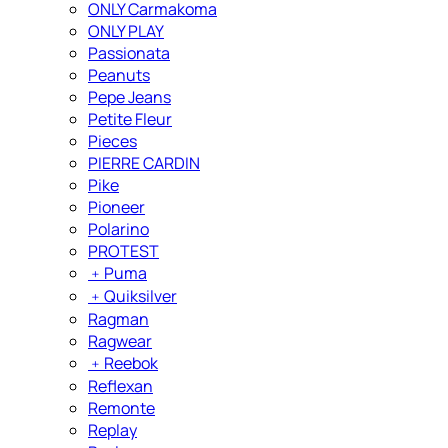
ONLY Carmakoma
ONLY PLAY
Passionata
Peanuts
Pepe Jeans
Petite Fleur
Pieces
PIERRE CARDIN
Pike
Pioneer
Polarino
PROTEST
﹢
Puma
﹢
Quiksilver
Ragman
Ragwear
﹢
Reebok
Reflexan
Remonte
Replay