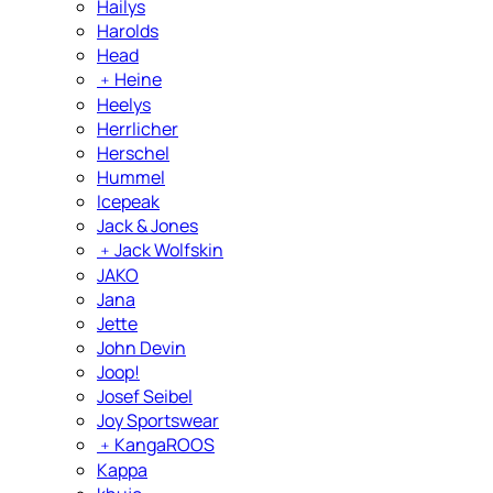
Hailys
Harolds
Head
﹢
Heine
Heelys
Herrlicher
Herschel
Hummel
Icepeak
Jack & Jones
﹢
Jack Wolfskin
JAKO
Jana
Jette
John Devin
Joop!
Josef Seibel
Joy Sportswear
﹢
KangaROOS
Kappa