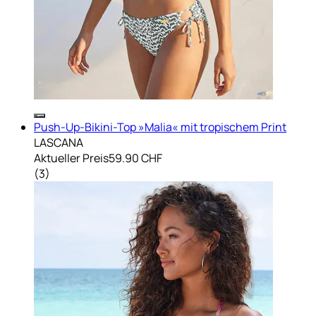
Push-Up-Bikini-Top »Malia« mit tropischem Print
LASCANA
Aktueller Preis
59.90 CHF
(
3
)