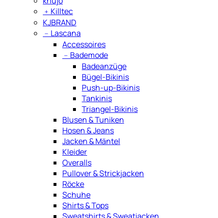
khujo
﹢
Killtec
KJBRAND
﹣
Lascana
Accessoires
﹣
Bademode
Badeanzüge
Bügel-Bikinis
Push-up-Bikinis
Tankinis
Triangel-Bikinis
Blusen & Tuniken
Hosen & Jeans
Jacken & Mäntel
Kleider
Overalls
Pullover & Strickjacken
Röcke
Schuhe
Shirts & Tops
Sweatshirts & Sweatjacken