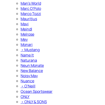
Man's World
Marc O'Polo
Marco Tozzi
Mauritius
Mavi
Meindl
Melrose
Mey
Monari
﹢
Mustang
Name It
Naturana
Neun Monate
New Balance
Noisy May
Nuance
﹢
O'Neill
Ocean Sportswear
ONLY
﹢
ONLY & SONS