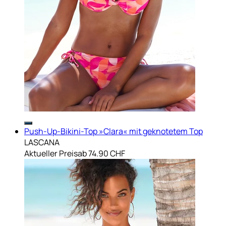
Push-Up-Bikini-Top »Clara« mit geknotetem Top
LASCANA
Aktueller Preis
ab
74.90 CHF