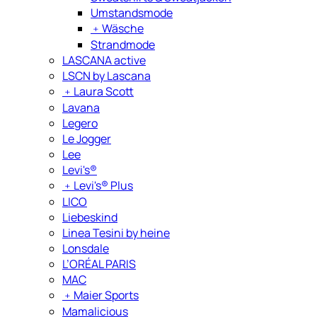
Umstandsmode
﹢
Wäsche
Strandmode
LASCANA active
LSCN by Lascana
﹢
Laura Scott
Lavana
Legero
Le Jogger
Lee
Levi's®
﹢
Levi's® Plus
LICO
Liebeskind
Linea Tesini by heine
Lonsdale
L’ORÉAL PARIS
MAC
﹢
Maier Sports
Mamalicious