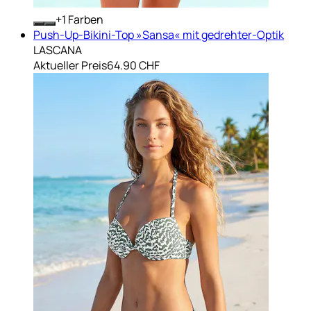
+
Farben
Push-Up-Bikini-Top »Sansa« mit gedrehter-Optik
LASCANA
Aktueller Preis
64.90 CHF