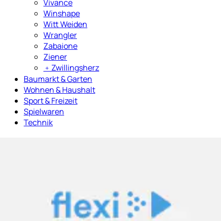
Vivance
Winshape
Witt Weiden
Wrangler
Zabaione
Ziener
﹢
Zwillingsherz
Baumarkt & Garten
Wohnen & Haushalt
Sport & Freizeit
Spielwaren
Technik
Produkte überspringen
Push-Up-Bikini-Top »Italy« mit Raffung
LASCANA
Aktueller Preis
ab
59.90 CHF
(
1
)