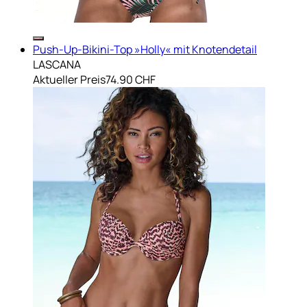
Push-Up-Bikini-Top »Holly« mit Knotendetail
LASCANA
Aktueller Preis
74.90 CHF