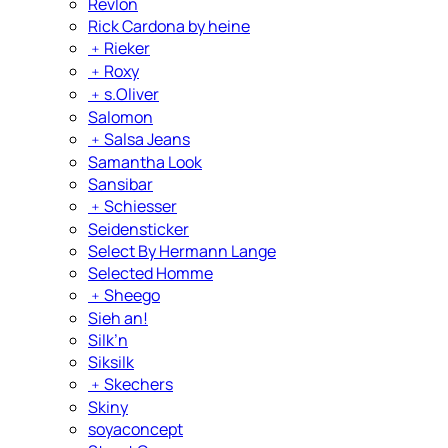
Revlon
Rick Cardona by heine
﹢
Rieker
﹢
Roxy
﹢
s.Oliver
Salomon
﹢
Salsa Jeans
Samantha Look
Sansibar
﹢
Schiesser
Seidensticker
Select By Hermann Lange
Selected Homme
﹢
Sheego
Sieh an!
Silk’n
Siksilk
﹢
Skechers
Skiny
soyaconcept