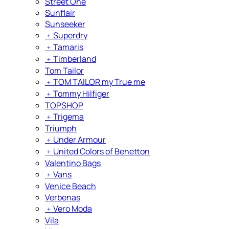
Street One
Sunflair
Sunseeker
﹢
Superdry
﹢
Tamaris
﹢
Timberland
Tom Tailor
﹢
TOM TAILOR my True me
﹢
Tommy Hilfiger
TOPSHOP
﹢
Trigema
Triumph
﹢
Under Armour
﹢
United Colors of Benetton
Valentino Bags
﹢
Vans
Venice Beach
Verbenas
﹢
Vero Moda
Vila