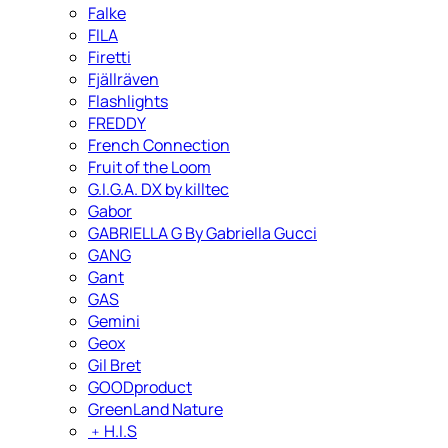
Falke
FILA
Firetti
Fjällräven
Flashlights
FREDDY
French Connection
Fruit of the Loom
G.I.G.A. DX by killtec
Gabor
GABRIELLA G By Gabriella Gucci
GANG
Gant
GAS
Gemini
Geox
Gil Bret
GOODproduct
GreenLand Nature
﹢
H.I.S