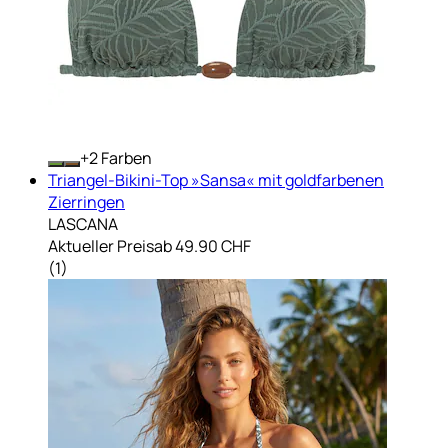
+
Farben
Triangel-Bikini-Top »Sansa« mit goldfarbenen
Zierringen
LASCANA
Aktueller Preis
ab
49.90 CHF
(
1
)