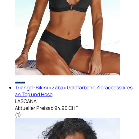
Triangel-Bikini »Zaba« Goldfarbene Zieraccessoires
an Top und Hose
LASCANA
Aktueller Preis
ab
94.90 CHF
(
1
)