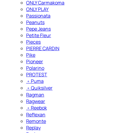
ONLY Carmakoma
ONLY PLAY
Passionata
Peanuts
Pepe Jeans
Petite Fleur
Pieces
PIERRE CARDIN
Pike
Pioneer
Polarino
PROTEST
﹢
Puma
﹢
Quiksilver
Ragman
Ragwear
﹢
Reebok
Reflexan
Remonte
Replay