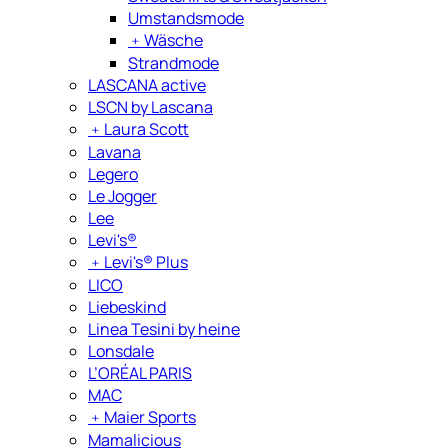
Umstandsmode
﹢
Wäsche
Strandmode
LASCANA active
LSCN by Lascana
﹢
Laura Scott
Lavana
Legero
Le Jogger
Lee
Levi's®
﹢
Levi's® Plus
LICO
Liebeskind
Linea Tesini by heine
Lonsdale
L’ORÉAL PARIS
MAC
﹢
Maier Sports
Mamalicious