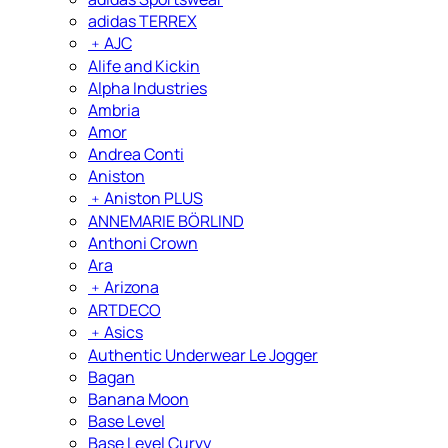
adidas TERREX
﹢
AJC
Alife and Kickin
Alpha Industries
Ambria
Amor
Andrea Conti
Aniston
﹢
Aniston PLUS
ANNEMARIE BÖRLIND
Anthoni Crown
Ara
﹢
Arizona
ARTDECO
﹢
Asics
Authentic Underwear Le Jogger
Bagan
Banana Moon
Base Level
Base Level Curvy