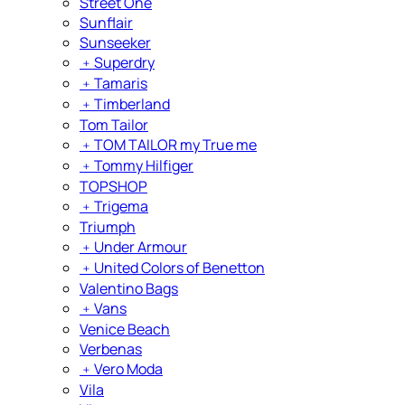
Street One
Sunflair
Sunseeker
﹢
Superdry
﹢
Tamaris
﹢
Timberland
Tom Tailor
﹢
TOM TAILOR my True me
﹢
Tommy Hilfiger
TOPSHOP
﹢
Trigema
Triumph
﹢
Under Armour
﹢
United Colors of Benetton
Valentino Bags
﹢
Vans
Venice Beach
Verbenas
﹢
Vero Moda
Vila