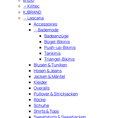
khujo
﹢
Killtec
KJBRAND
﹣
Lascana
Accessoires
﹣
Bademode
Badeanzüge
Bügel-Bikinis
Push-up-Bikinis
Tankinis
Triangel-Bikinis
Blusen & Tuniken
Hosen & Jeans
Jacken & Mäntel
Kleider
Overalls
Pullover & Strickjacken
Röcke
Schuhe
Shirts & Tops
Sweatshirts & Sweatjacken