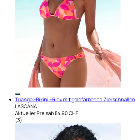
Triangel-Bikini »Rio« mit goldfarbenen Zierschnallen
LASCANA
Aktueller Preis
ab
84.90 CHF
(
3
)