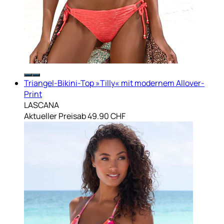
Triangel-Bikini-Top »Tilly« mit modernem Allover-
Print
LASCANA
Aktueller Preis
ab
49.90 CHF