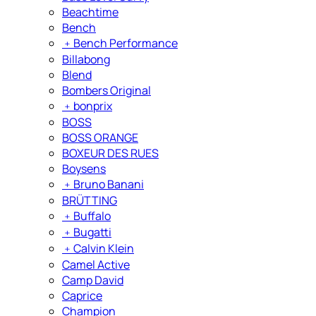
Beachtime
Bench
﹢
Bench Performance
Billabong
Blend
Bombers Original
﹢
bonprix
BOSS
BOSS ORANGE
BOXEUR DES RUES
Boysens
﹢
Bruno Banani
BRÜTTING
﹢
Buffalo
﹢
Bugatti
﹢
Calvin Klein
Camel Active
Camp David
Caprice
Champion