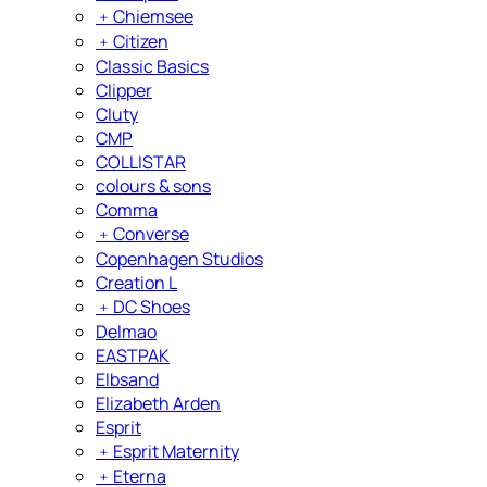
﹢
Chiemsee
﹢
Citizen
Classic Basics
Clipper
Cluty
CMP
COLLISTAR
colours & sons
Comma
﹢
Converse
Copenhagen Studios
Creation L
﹢
DC Shoes
Delmao
EASTPAK
Elbsand
Elizabeth Arden
Esprit
﹢
Esprit Maternity
﹢
Eterna