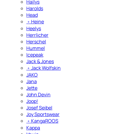
Hailys
Harolds
Head
﹢
Heine
Heelys
Herrlicher
Herschel
Hummel
Icepeak
Jack & Jones
﹢
Jack Wolfskin
JAKO
Jana
Jette
John Devin
Joop!
Josef Seibel
Joy Sportswear
﹢
KangaROOS
Kappa