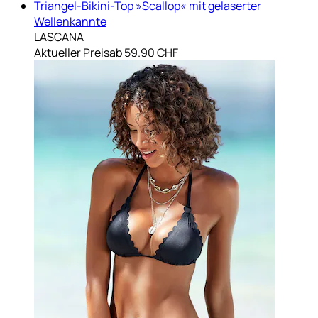
Triangel-Bikini-Top »Scallop« mit gelaserter
Wellenkannte
LASCANA
Aktueller Preis
ab
59.90 CHF