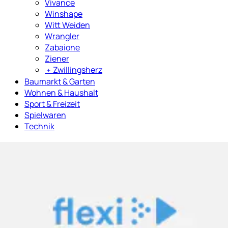
Vivance
Winshape
Witt Weiden
Wrangler
Zabaione
Ziener
﹢
Zwillingsherz
Baumarkt & Garten
Wohnen & Haushalt
Sport & Freizeit
Spielwaren
Technik
Produkte überspringen
Triangel-Bikini mit Details aus Zierperlen
LASCANA
Aktueller Preis
99.90 CHF
(
1
)