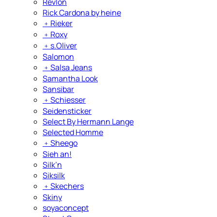
Revlon
Rick Cardona by heine
﹢
Rieker
﹢
Roxy
﹢
s.Oliver
Salomon
﹢
Salsa Jeans
Samantha Look
Sansibar
﹢
Schiesser
Seidensticker
Select By Hermann Lange
Selected Homme
﹢
Sheego
Sieh an!
Silk’n
Siksilk
﹢
Skechers
Skiny
soyaconcept